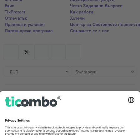
Екип
Често Задавани Въпроси
TixProtect
Как работи
Отпечатък
Хотели
Правила и условия
Център за Световното първенст
Партньорска програма
Свържете се с нас
Офиси и поддръжка
Germany
United Kingdom
Unter den Linden 24, 10117
167 City Road, London, Greater
Berlin, Germany
London, EC1V 1AW, United
Kingdom