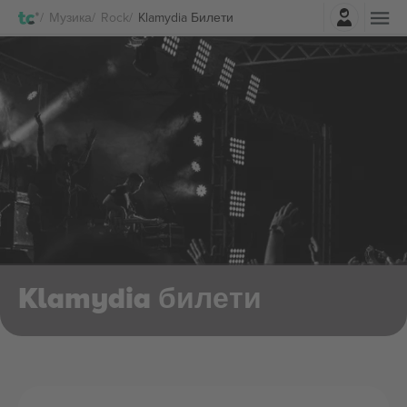
Влез
Музика
Rock
Klamydia Билети
Klamydia билети