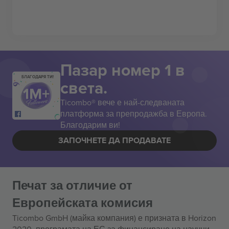
Пазар номер 1 в
БЛАГОДАРЯ ТИ!
света.
Ticombo® вече е най-следваната
платформа за препродажба в Европа.
Благодарим ви!
ЗАПОЧНЕТЕ ДА ПРОДАВАТЕ
Печат за отличие от
Европейската комисия
Ticombo GmbH (майка компания) е призната в Horizon
2020, програмата на ЕС за финансиране на научни