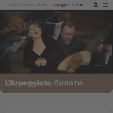
Влез
Театър И Комедия
Classical
L'Arpeggiata Билети
L'Arpeggiata билети