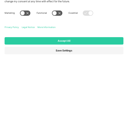
United States
Switzerland
131 Continental Dr, Suite 305,
Dorfstrasse 52a, 6390
Newark, Delaware 19713, United
Engelberg, Switzerland
States
Bulgaria
United Arab Emirates
Regus Sofia City West, bul
UAE Dubai Silicon Oasis, DDP
Totleben 53-55, 1606 Sofia,
Building A1, Office 302, Dubai,
Bulgaria
United Arab Emirates
Mexico
Av Chapultepec 360, Roma
Norte, Cuauhtémoc, 06700
Ciudad de México, CDMX,
Mexico
Юридическото лице на доставчика на платформата може да
варира в зависимост от местоположението, събитието и/или
домейна. За подробности проверете конкретната страница на
събитието, отпечатъка и условията.,
Отпечатък
и
Условия.
©