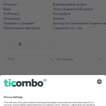
Относно
Корпоративни услуги
Екип
Често Задавани Въпроси
TixProtect
Как работи
Отпечатък
Хотели
Правила и условия
Център за Световното първенст
Партньорска програма
Свържете се с нас
Офиси и поддръжка
Germany
United Kingdom
Unter den Linden 24, 10117
167 City Road, London, Greater
Berlin, Germany
London, EC1V 1AW, United
Kingdom