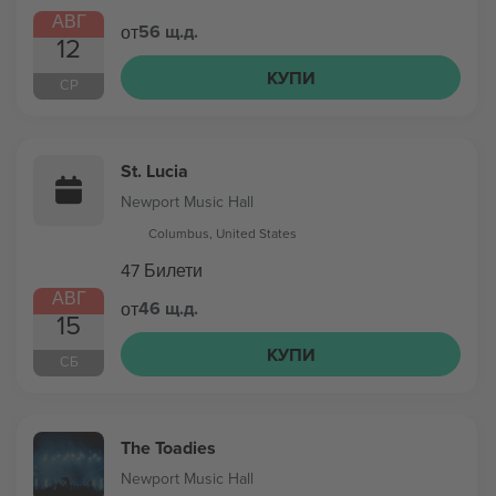
АВГ
56 щ.д.
от
12
КУПИ
СР
St. Lucia
Newport Music Hall
Columbus, United States
47 Билети
АВГ
46 щ.д.
от
15
КУПИ
СБ
The Toadies
Newport Music Hall