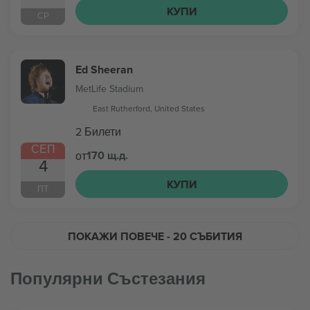
КУПИ
СР
Ed Sheeran
MetLife Stadium
East Rutherford, United States
2 Билети
СЕП
170 щ.д.
от
4
КУПИ
ПТ
ПОКАЖИ ПОВЕЧЕ
- 20 СЪБИТИЯ
Популярни Състезания