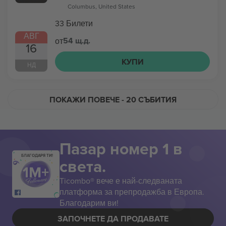
Columbus, United States
33 Билети
АВГ
54 щ.д.
от
16
КУПИ
НД
ПОКАЖИ ПОВЕЧЕ
- 20 СЪБИТИЯ
Пазар номер 1 в
БЛАГОДАРЯ ТИ!
света.
Ticombo® вече е най-следваната
платформа за препродажба в Европа.
Благодарим ви!
ЗАПОЧНЕТЕ ДА ПРОДАВАТЕ