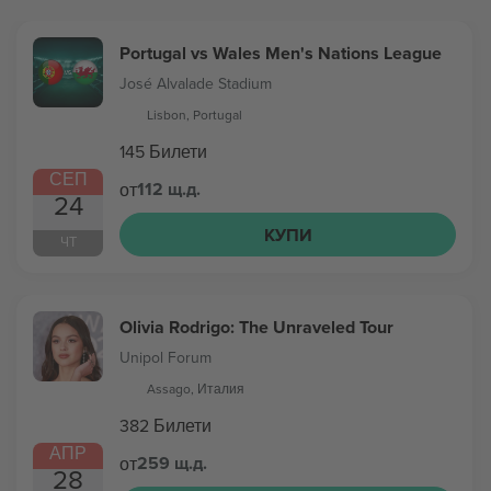
Portugal vs Wales Men's Nations League
José Alvalade Stadium
Lisbon, Portugal
145 Билети
СЕП
112 щ.д.
от
24
КУПИ
ЧТ
Olivia Rodrigo: The Unraveled Tour
Unipol Forum
Assago, Италия
382 Билети
АПР
259 щ.д.
от
28