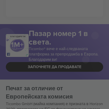
Пазар номер 1 в
БЛАГОДАРЯ ТИ!
света.
Ticombo® вече е най-следваната
платформа за препродажба в Европа.
Благодарим ви!
ЗАПОЧНЕТЕ ДА ПРОДАВАТЕ
Печат за отличие от
Европейската комисия
Ticombo GmbH (майка компания) е призната в Horizon
2020, програмата на ЕС за финансиране на научни