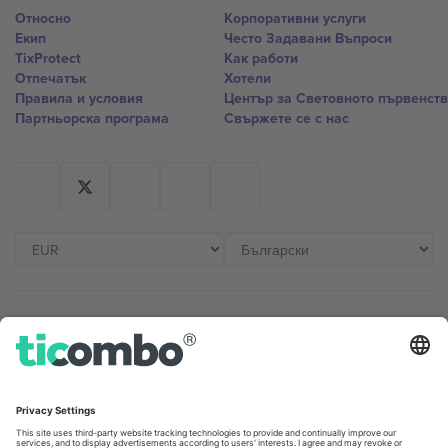
Относно
Корпоративни услуги
Екип
Често Задавани Въпроси
TixProtect
Как работи
Отпечатък
Хотели
Правила и условия
Център за Световното първенст
Партньорска програма
Свържете се с нас
Офиси и поддръжка
Germany
United Kingdom
Unter den Linden 24, 10117
167 City Road, London, Greater
Berlin, Germany
London, EC1V 1AW, United
Kingdom