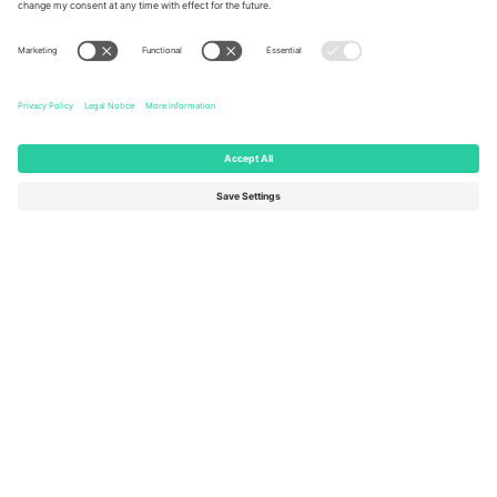
United States
Switzerland
131 Continental Dr, Suite 305,
Dorfstrasse 52a, 6390
Newark, Delaware 19713, United
Engelberg, Switzerland
States
Bulgaria
United Arab Emirates
Regus Sofia City West, bul
UAE Dubai Silicon Oasis, DDP
Totleben 53-55, 1606 Sofia,
Building A1, Office 302, Dubai,
Bulgaria
United Arab Emirates
Mexico
Av Chapultepec 360, Roma
Norte, Cuauhtémoc, 06700
Ciudad de México, CDMX,
Mexico
Юридическото лице на доставчика на платформата може да
варира в зависимост от местоположението, събитието и/или
домейна. За подробности проверете конкретната страница на
събитието, отпечатъка и условията.,
Отпечатък
и
Условия.
©