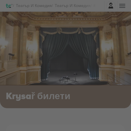
Влез
Театър И Комедия
Театър И Комедия
Krysař Билети
Krysař билети