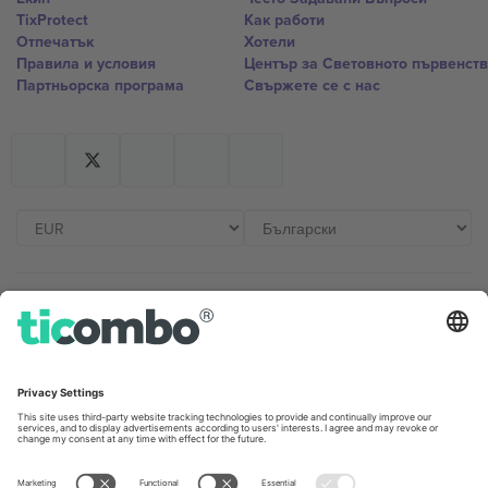
TixProtect
Как работи
Отпечатък
Хотели
Правила и условия
Център за Световното първенст
Партньорска програма
Свържете се с нас
Офиси и поддръжка
Germany
United Kingdom
Unter den Linden 24, 10117
167 City Road, London, Greater
Berlin, Germany
London, EC1V 1AW, United
Kingdom
United States
Switzerland