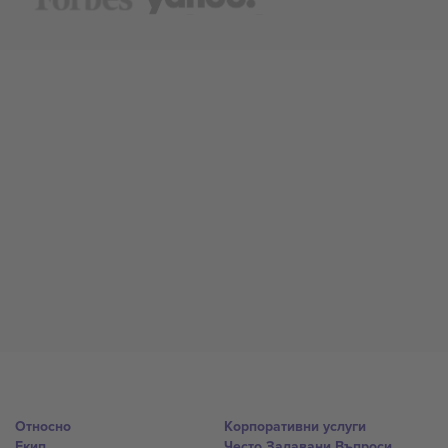
Относно
Корпоративни услуги
Екип
Често Задавани Въпроси