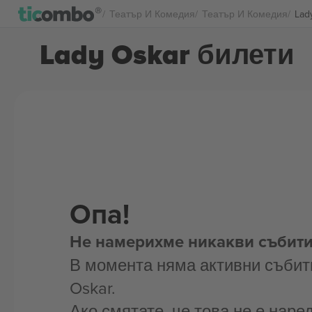
Театър И Комедия
Театър И Комедия
Lad
Lady Oskar билети
Опа!
Не намерихме никакви събити
В момента няма активни събит
Oskar.
Ако смятате, че това не е наре