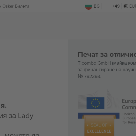
y Oskar Билети
BG
+49
EU
Печат за отличи
Ticombo GmbH (майка ком
за финансиране на научн
№ 782393.
я.
ия за Lady
д, можете да