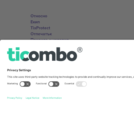
Относно
Екип
TixProtect
Отпечатък
Правила и условия
Партньорска програма
Офиси и поддръжка
Germany
Unter den Linden 24, 10117 Berlin, Germany
United States
131 Continental Dr, Suite 305, Newark, Delaware 19713, 