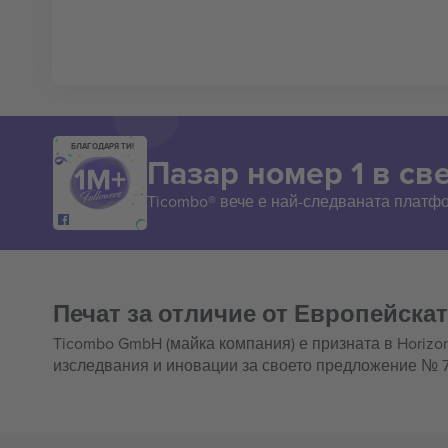
БЛАГОДАРЯ ТИ!
Пазар номер 1 в све
Ticombo® вече е най-следваната платф
Печат за отличие от Европейска
Ticombo GmbH (майка компания) е призната в Horizo
изследвания и иновации за своето предложение № 