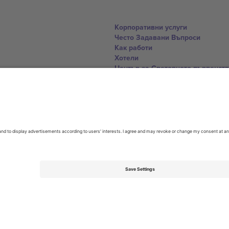
Корпоративни услуги
Често Задавани Въпроси
Как работи
Хотели
Център за Световното първенст
Свържете се с нас
United Kingdom
167 City Road, London, Greater L
Switzerland
United States
Dorfstrasse 52a, 6390 Engelberg, 