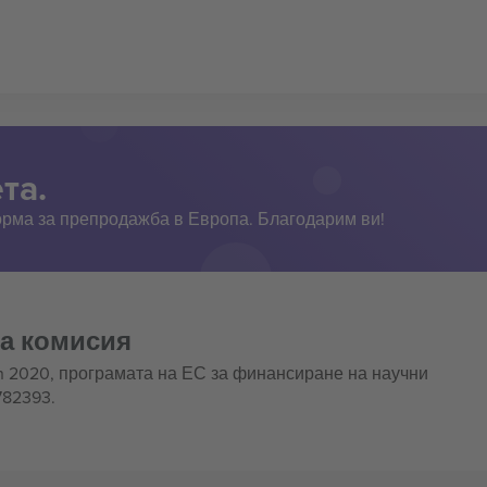
та.
орма за препродажба в Европа. Благодарим ви!
та комисия
n 2020, програмата на ЕС за финансиране на научни
782393.