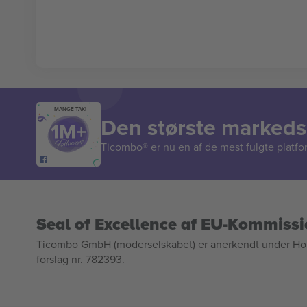
MANGE TAK!
Den største markedsp
Ticombo® er nu en af de mest fulgte platform
Seal of Excellence af EU-Kommiss
Ticombo GmbH (moderselskabet) er anerkendt under Horizo
forslag nr. 782393.