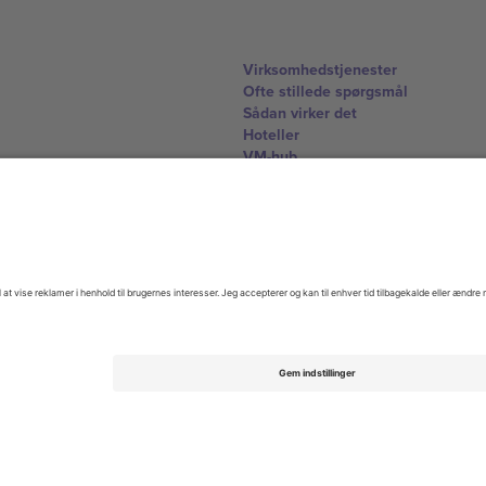
Virksomhedstjenester
Ofte stillede spørgsmål
Sådan virker det
Hoteller
VM-hub
Kontakt os
United Kingdom
167 City Road, London, Greater L
Switzerland