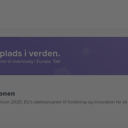
lads i verden.
e til videresalg i Europa. Tak!
ionen
n 2020, EU's støtteprogram til forskning og innovation for sit