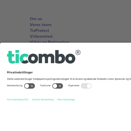
Om os
Vores team
TixProtect
Virksomhed
Vilkår og Betingelser
Partnerprogram
Kontorer og support
Germany
Unter den Linden 24, 10117 Berlin, Germany
United States