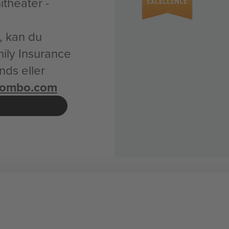
theater -
t, kan du
mily Insurance
ds eller
combo.com