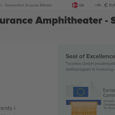
r - Summerfest Grounds Billetter
DA
+49
EU
surance Amphitheater -
Seal of Excellen
Ticombo GmbH (moderselska
støtteprogram til forskning 
ents i