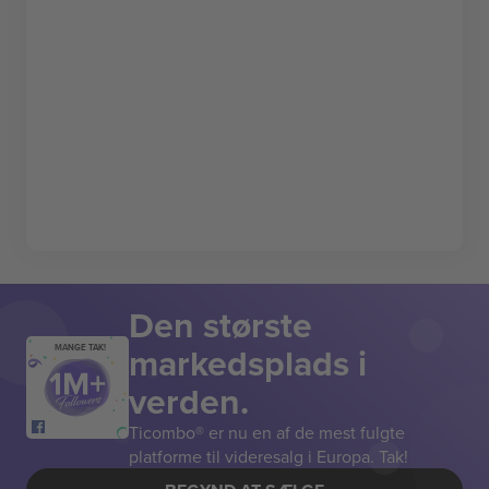
Den største
markedsplads i
MANGE TAK!
verden.
Ticombo® er nu en af de mest fulgte
platforme til videresalg i Europa. Tak!