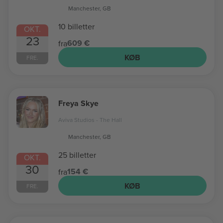
Manchester, GB
10 billetter
OKT.
23
609 €
fra
KØB
FRE.
Freya Skye
Aviva Studios - The Hall
Manchester, GB
25 billetter
OKT.
30
154 €
fra
KØB
FRE.