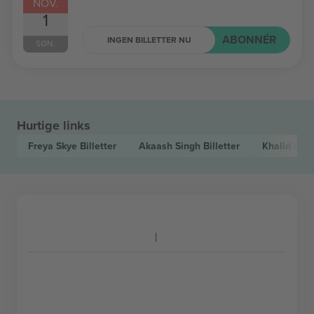
NOV.
1
ABONNÉR
INGEN BILLETTER NU
SØN.
Hurtige links
Freya Skye
Billetter
Akaash Singh
Billetter
Khalid
Bille