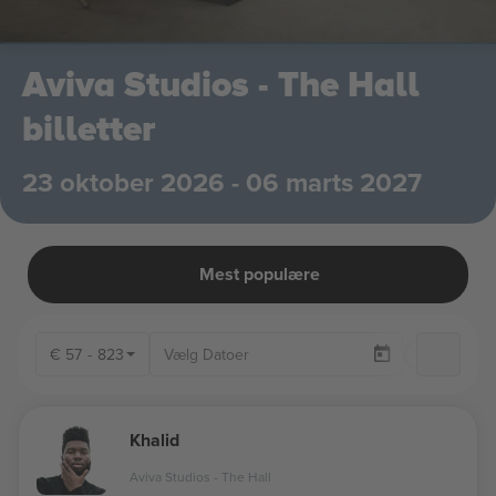
Aviva Studios - The Hall
billetter
23 oktober 2026 - 06 marts 2027
Mest populære
€
57
-
823
Kun T
Khalid
Aviva Studios - The Hall