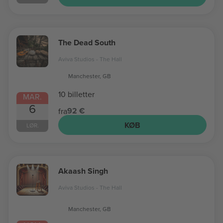
The Dead South
Aviva Studios - The Hall
Manchester, GB
10 billetter
MAR.
6
92 €
fra
KØB
LØR.
Akaash Singh
Aviva Studios - The Hall
Manchester, GB