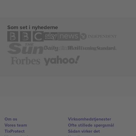
Som set i nyhederne
Om os
Virksomhedstjenester
Vores team
Ofte stillede spørgsmål
TixProtect
Sådan virker det