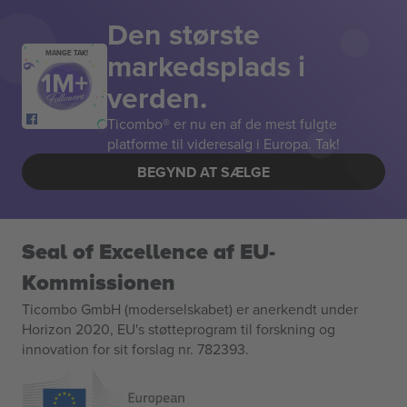
Den største
markedsplads i
MANGE TAK!
verden.
Ticombo® er nu en af de mest fulgte
platforme til videresalg i Europa. Tak!
BEGYND AT SÆLGE
Seal of Excellence af EU-
Kommissionen
Ticombo GmbH (moderselskabet) er anerkendt under
Horizon 2020, EU's støtteprogram til forskning og
innovation for sit forslag nr. 782393.