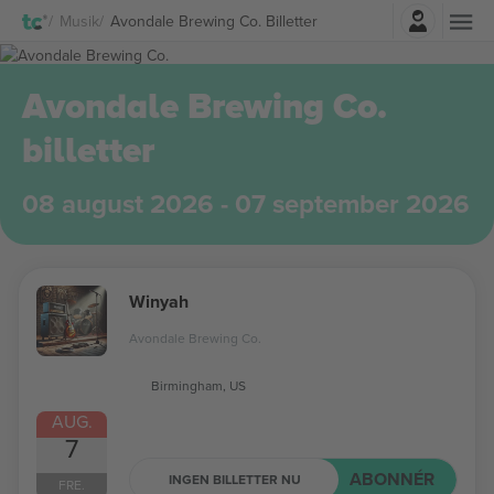
Log ind
Musik
Avondale Brewing Co. Billetter
Avondale Brewing Co.
billetter
08 august 2026 - 07 september 2026
Winyah
Avondale Brewing Co.
Birmingham, US
AUG.
7
ABONNÉR
INGEN BILLETTER NU
FRE.