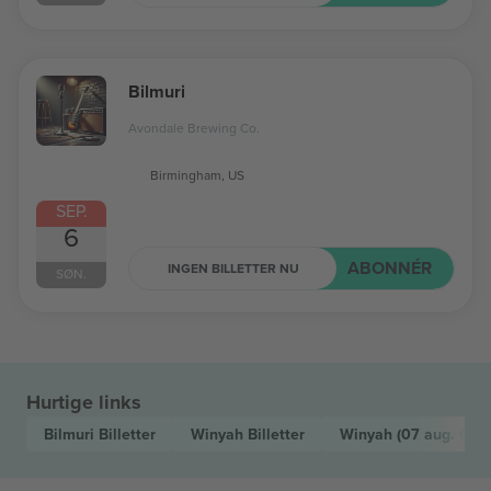
Bilmuri
Avondale Brewing Co.
Birmingham, US
SEP.
6
ABONNÉR
INGEN BILLETTER NU
SØN.
Hurtige links
Bilmuri
Billetter
Winyah
Billetter
Winyah
(07 aug. CDT