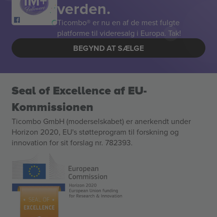
verden.
Ticombo® er nu en af de mest fulgte
platforme til videresalg i Europa. Tak!
BEGYND AT SÆLGE
Seal of Excellence af EU-
Kommissionen
Ticombo GmbH (moderselskabet) er anerkendt under
Horizon 2020, EU's støtteprogram til forskning og
innovation for sit forslag nr. 782393.