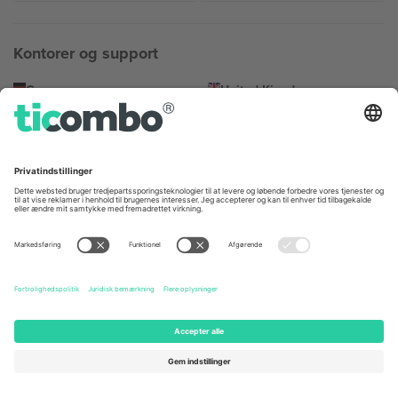
Kontorer og support
Germany
United Kingdom
Unter den Linden 24, 10117
167 City Road, London, Greater
Berlin, Germany
London, EC1V 1AW, United
Kingdom
United States
Switzerland
131 Continental Dr, Suite 305,
Dorfstrasse 52a, 6390
Newark, Delaware 19713, United
Engelberg, Switzerland
States
Bulgaria
United Arab Emirates
Regus Sofia City West, bul
UAE Dubai Silicon Oasis, DDP
Totleben 53-55, 1606 Sofia,
Building A1, Office 302, Dubai,
Bulgaria
United Arab Emirates
Mexico