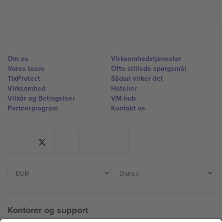
Om os
Virksomhedstjenester
Vores team
Ofte stillede spørgsmål
TixProtect
Sådan virker det
Virksomhed
Hoteller
Vilkår og Betingelser
VM-hub
Partnerprogram
Kontakt os
Kontorer og support