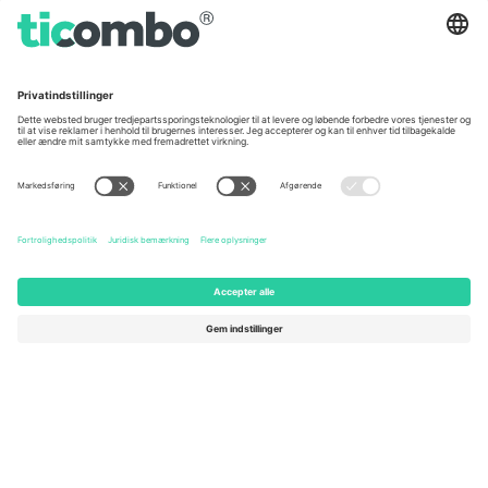
Germany
United Kingdom
Unter den Linden 24, 10117
167 City Road, London, Greater
Berlin, Germany
London, EC1V 1AW, United
Kingdom
United States
Switzerland
131 Continental Dr, Suite 305,
Dorfstrasse 52a, 6390
Newark, Delaware 19713, United
Engelberg, Switzerland
States
Bulgaria
United Arab Emirates
Regus Sofia City West, bul
UAE Dubai Silicon Oasis, DDP
Totleben 53-55, 1606 Sofia,
Building A1, Office 302, Dubai,
Bulgaria
United Arab Emirates
Mexico
Av Chapultepec 360, Roma
Norte, Cuauhtémoc, 06700
Ciudad de México, CDMX,
Mexico