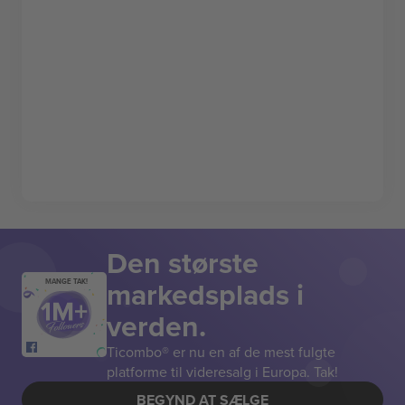
Den største
markedsplads i
MANGE TAK!
verden.
Ticombo® er nu en af de mest fulgte
platforme til videresalg i Europa. Tak!
BEGYND AT SÆLGE