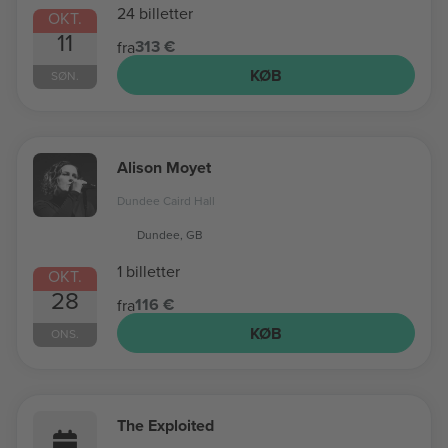
24 billetter
OKT.
11
313 €
fra
KØB
SØN.
Alison Moyet
Dundee Caird Hall
Dundee, GB
1 billetter
OKT.
28
116 €
fra
KØB
ONS.
The Exploited