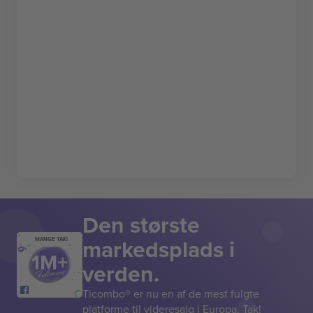
Den største
markedsplads i
MANGE TAK!
verden.
Ticombo® er nu en af de mest fulgte
platforme til videresalg i Europa. Tak!