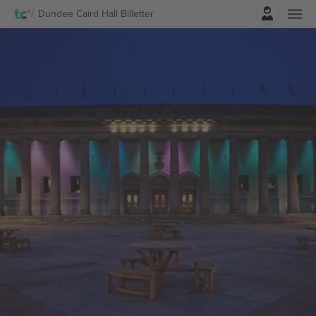
Log ind
Dundee Caird Hall Billetter