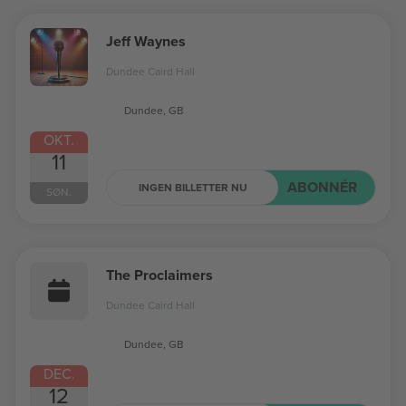
Jeff Waynes
Dundee Caird Hall
Dundee, GB
OKT.
11
ABONNÉR
INGEN BILLETTER NU
SØN.
The Proclaimers
Dundee Caird Hall
Dundee, GB
DEC.
12