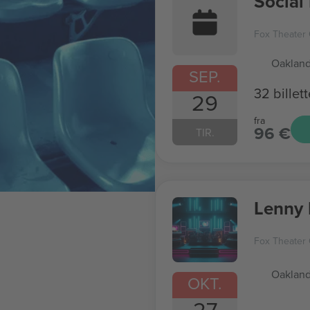
Social 
Fox Theater
Oakland
SEP.
32 billett
29
fra
96 €
TIR.
Lenny 
Fox Theater
Oakland
OKT.
27