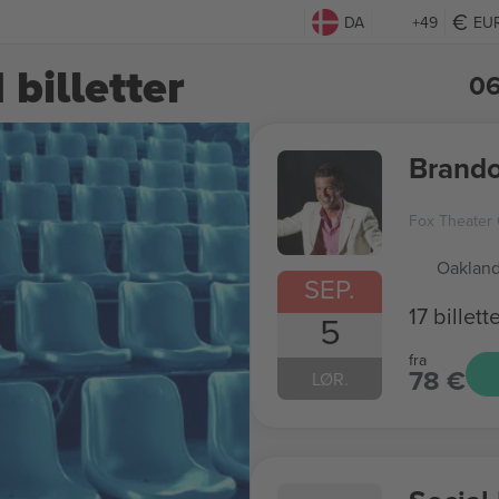
DA
+49
EU
billetter
06
Brando
Fox Theater
Oakland
SEP.
17 billett
5
fra
78 €
LØR.