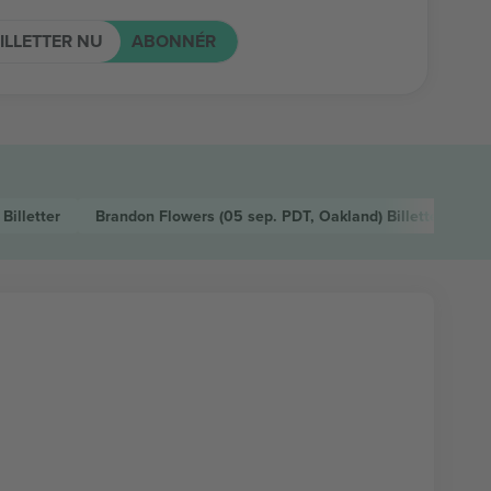
ILLETTER NU
ABONNÉR
)
Billetter
Brandon Flowers
(05 sep. PDT, Oakland)
Billetter
L