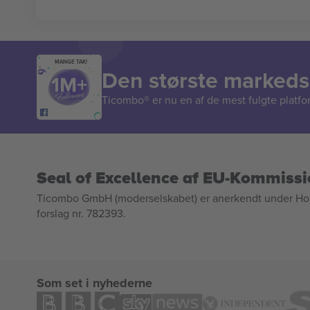
MANGE TAK!
Den største markedsp
Ticombo® er nu en af de mest fulgte platform
Seal of Excellence af EU-Kommiss
Ticombo GmbH (moderselskabet) er anerkendt under Horizo
forslag nr. 782393.
Som set i nyhederne