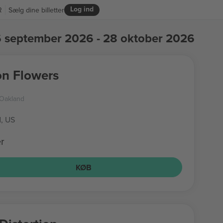
Log ind
R
Sælg dine billetter
 september 2026 - 28 oktober 2026
n Flowers
 Oakland
, US
er
KØB