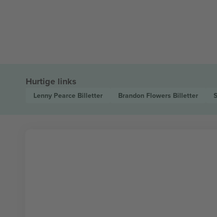
Hurtige links
Lenny Pearce
Billetter
Brandon Flowers
Billetter
S