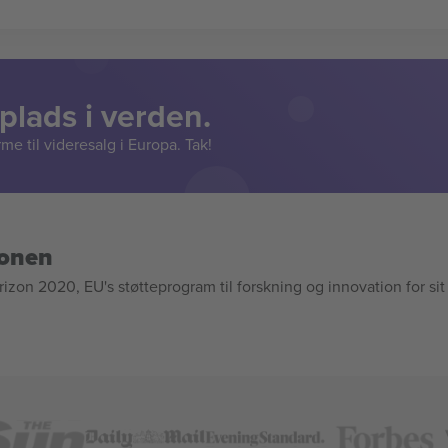
lads i verden.
e til videresalg i Europa. Tak!
ionen
n 2020, EU's støtteprogram til forskning og innovation for sit