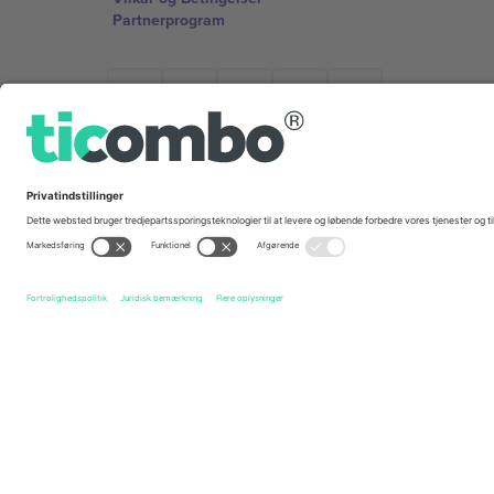
Partnerprogram
Kontorer og support
Germany
Unter den Linden 24, 10117 Berlin, Germany
United States
131 Continental Dr, Suite 305, Newark, Delaware 19713, 
Bulgaria
Regus Sofia City West, bul Totleben 53-55, 1606 Sofia, B
Mexico