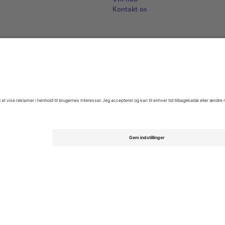
Kontakt os
United Kingdom
167 City Road, London, Greater L
Switzerland
United States
Dorfstrasse 52a, 6390 Engelberg, 
United Arab Emirates
ulgaria
UAE Dubai Silicon Oasis, DDP Buil