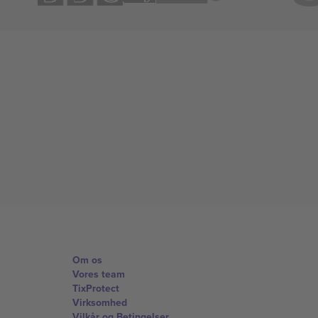
Om os
Vores team
TixProtect
Virksomhed
Vilkår og Betingelser