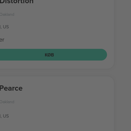
Distortion
 Oakland
, US
er
KØB
Pearce
 Oakland
, US