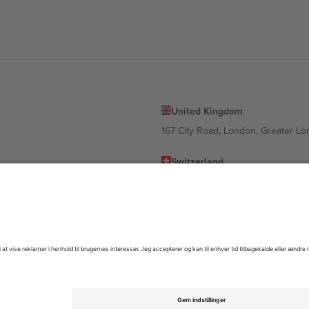
United Kingdom
167 City Road, London, Greater L
Switzerland
United States
Dorfstrasse 52a, 6390 Engelberg, 
United Arab Emirates
ulgaria
UAE Dubai Silicon Oasis, DDP Buil
 Ciudad de México, CDMX, Mexico
igt af sted, begivenhed og/eller domæne. For detaljer se den specifikke