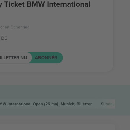
 Ticket BMW International
nchen Eichenried
 DE
ILLETTER NU
ABONNÉR
MW International Open
(26 maj, Munich)
Billetter
Sunday Ticket 