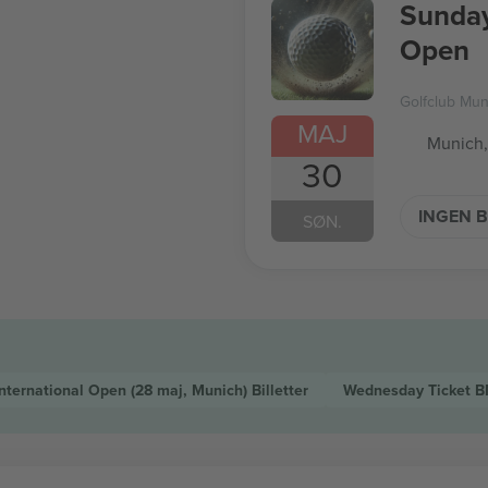
Sunday
Open
Golfclub Mu
MAJ
Munich,
30
INGEN B
SØN.
International Open
(28 maj, Munich)
Billetter
Wednesday Ticket B