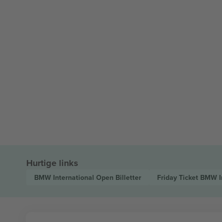
Hurtige links
BMW International Open
Billetter
Friday Ticket BMW 