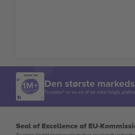
MANGE TAK!
Den største markedsp
Ticombo® er nu en af de mest fulgte platform
Seal of Excellence af EU-Kommiss
Ticombo GmbH (moderselskabet) er anerkendt under Horizo