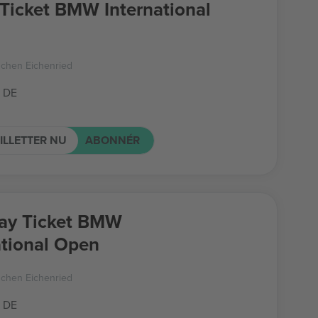
 Ticket BMW International
nchen Eichenried
 DE
ILLETTER NU
ABONNÉR
ay Ticket BMW
ational Open
nchen Eichenried
 DE