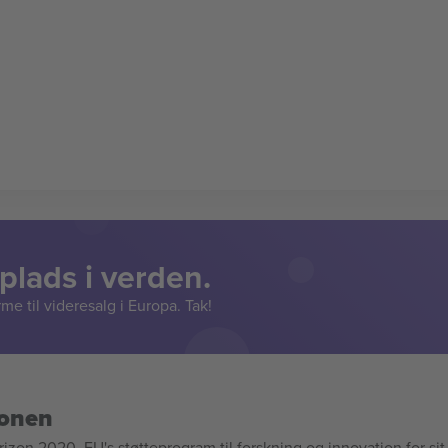
lads i verden.
e til videresalg i Europa. Tak!
ionen
n 2020, EU's støtteprogram til forskning og innovation for sit