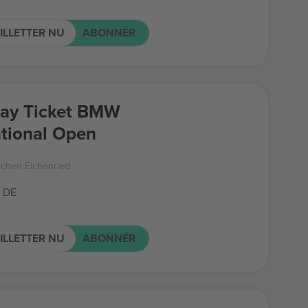
ILLETTER NU
ABONNÉR
ay Ticket BMW
ational Open
nchen Eichenried
 DE
ILLETTER NU
ABONNÉR