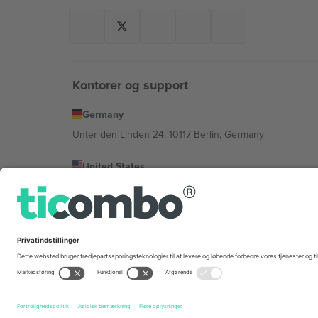
Kontorer og support
Germany
Unter den Linden 24, 10117 Berlin, Germany
United States
131 Continental Dr, Suite 305, Newark, Delaware 19713, 
Bulgaria
Regus Sofia City West, bul Totleben 53-55, 1606 Sofia, B
Mexico
Av Chapultepec 360, Roma Norte, Cuauhtémoc, 06700
Platformsudbyderens juridiske enhed kan variere afhæng