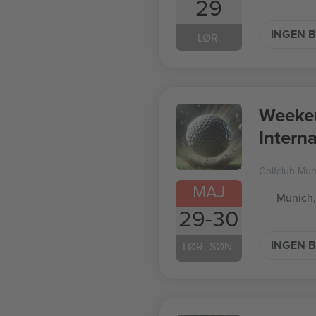
29
INGEN B
LØR.
Weeke
Intern
Golfclub Mu
MAJ
Munich,
29-30
INGEN B
LØR.-SØN.