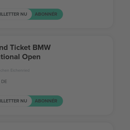
ILLETTER NU
ABONNÉR
nd Ticket BMW
ational Open
nchen Eichenried
 DE
ILLETTER NU
ABONNÉR