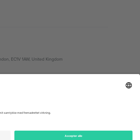
ondon, EC1V 1AW, United Kingdom
Switzerland
ding A1, Office 302, Dubai, United Arab Emirates
 begivenhedsside, tryk og vilkår.,
Virksomhed
og
Vilkår.