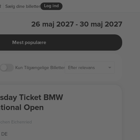
Log ind
R
Sælg dine billetter
26 maj 2027 - 30 maj 2027
Mest populære
Kun Tilgængelige Billetter
Efter relevans
sday Ticket BMW
ational Open
nchen Eichenried
 DE