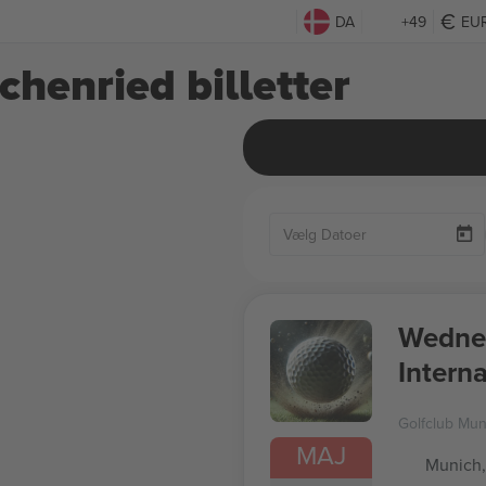
DA
+49
EU
henried billetter
Wedne
Intern
Golfclub Mu
MAJ
Munich,