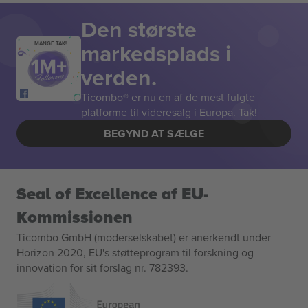
Den største
markedsplads i
MANGE TAK!
verden.
Ticombo® er nu en af de mest fulgte
platforme til videresalg i Europa. Tak!
BEGYND AT SÆLGE
Seal of Excellence af EU-
Kommissionen
Ticombo GmbH (moderselskabet) er anerkendt under
Horizon 2020, EU's støtteprogram til forskning og
innovation for sit forslag nr. 782393.