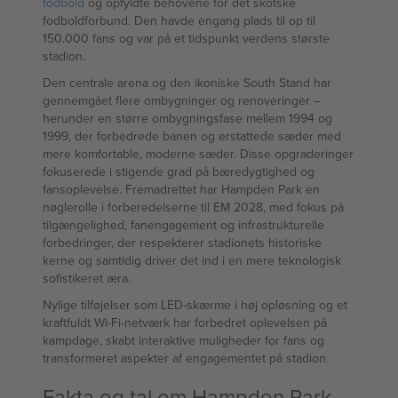
fodbold
og opfyldte behovene for det skotske
fodboldforbund. Den havde engang plads til op til
150.000 fans og var på et tidspunkt verdens største
stadion.
Den centrale arena og den ikoniske South Stand har
gennemgået flere ombygninger og renoveringer –
herunder en større ombygningsfase mellem 1994 og
1999, der forbedrede banen og erstattede sæder med
mere komfortable, moderne sæder. Disse opgraderinger
fokuserede i stigende grad på bæredygtighed og
fansoplevelse. Fremadrettet har Hampden Park en
nøglerolle i forberedelserne til EM 2028, med fokus på
tilgængelighed, fanengagement og infrastrukturelle
forbedringer, der respekterer stadionets historiske
kerne og samtidig driver det ind i en mere teknologisk
sofistikeret æra.
Nylige tilføjelser som LED-skærme i høj opløsning og et
kraftfuldt Wi-Fi-netværk har forbedret oplevelsen på
kampdage, skabt interaktive muligheder for fans og
transformeret aspekter af engagementet på stadion.
Fakta og tal om Hampden Park