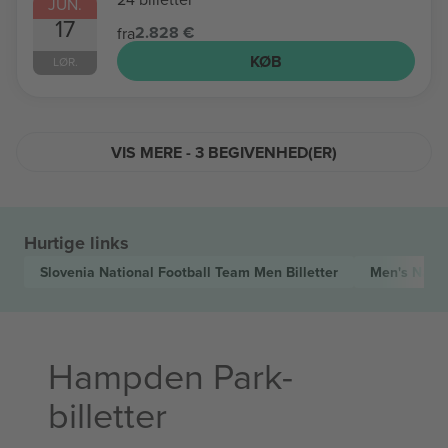
JUN.
17
2.828 €
fra
KØB
LØR.
VIS MERE - 3 BEGIVENHED(ER)
Hurtige links
Slovenia National Football Team Men
Billetter
Men's Nati
Hampden Park-
billetter