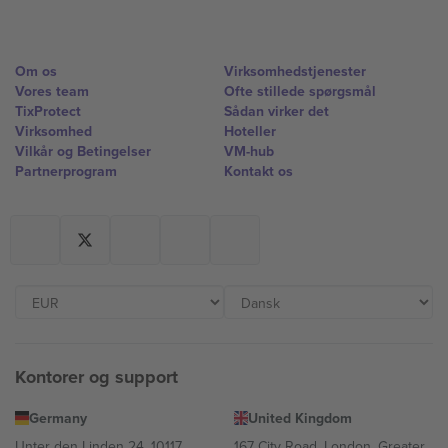
Om os
Virksomhedstjenester
Vores team
Ofte stillede spørgsmål
TixProtect
Sådan virker det
Virksomhed
Hoteller
Vilkår og Betingelser
VM-hub
Partnerprogram
Kontakt os
Kontorer og support
Germany
United Kingdom
Unter den Linden 24, 10117
167 City Road, London, Greater