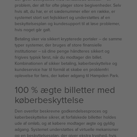
problem, der alt for ofte plager store begivenheder. Selv
hvis alt, du har, er et sædenummer eller en række, er
systemet stort set fejlsikkert og understøttes af en
beskyttelsesplan og kundesupport til at løse problemer,
hvis noget går galt.
Betaling sker via sikkert krypterede portaler – de samme
typer systemer, der bruges af store finansielle
institutioner – så dine penge håndteres sikkert og
frigives typisk først, når du modtager din billet.
Kombinationen af sikker betaling, køberbeskyttelse og
kundeservice har til formål at skabe en problemfri
oplevelse for fans, der køber adgang til Hampden Park.
100 % ægte billetter med
køberbeskyttelse
Den ovenfor beskrevne godkendelsesproces og
køberbeskyttelse sikrer, at forfalskede billetter holdes
ude af omløb, og at købere modtager ægte og gyldig
adgang. Systemet understøttes af virtuelle mekanismer
og en beskyttelsesplan, der giver ekstra tryghed, hvis