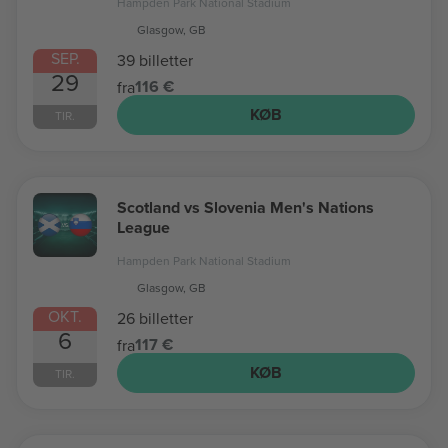
Hampden Park National Stadium
Glasgow, GB
SEP.
39 billetter
29
116 €
fra
KØB
TIR.
Scotland vs Slovenia Men's Nations
League
Hampden Park National Stadium
Glasgow, GB
OKT.
26 billetter
6
117 €
fra
KØB
TIR.