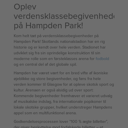
Oplev
verdensklassebegivenheder
på Hampden Park!
Kom helt tæt på verdensklassebegivenheder på
Hampden Park! Skotlands nationalstadion har en rig
historie og er kendt over hele verden. Stadionet har
udviklet sig fra sin oprindelige konstruktion til sin
moderne rolle som en førsteklasses arena for
fodbold
og en central del af det globale spil.
Hampden har været vært for en bred vifte af ikoniske
øjeblikke og store begivenheder, og fans fra hele
verden kommer til Glasgow for at opleve skotsk sport og
kultur. Arenaen er også alsidig ud over sport:
Kommende begivenheder fremhæver et varieret udvalg
af musikalske indslag, fra internationale popikoner til
lokale skotske grupper, hvilket understreger Hampdens
appel som en multifunktionel arena.
Godkendelsesprocessen lover "100 % ægte billetter",
der giver beskyttelse mod forfalskede billetter – et