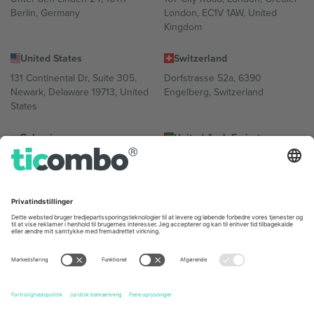
Berlin, Germany
London, EC1V 1AW, United
Kingdom
United States
Switzerland
131 Continental Dr, Suite 305,
Dorfstrasse 52a, 6390
Newark, Delaware 19713, United
Engelberg, Switzerland
States
Bulgaria
United Arab Emirates
Regus Sofia City West, bul
UAE Dubai Silicon Oasis, DDP
Totleben 53-55, 1606 Sofia,
Building A1, Office 302, Dubai,
Bulgaria
United Arab Emirates
Mexico
Av Chapultepec 360, Roma
Norte, Cuauhtémoc, 06700
Ciudad de México, CDMX,
Mexico
Platformsudbyderens juridiske enhed kan variere afhængigt af