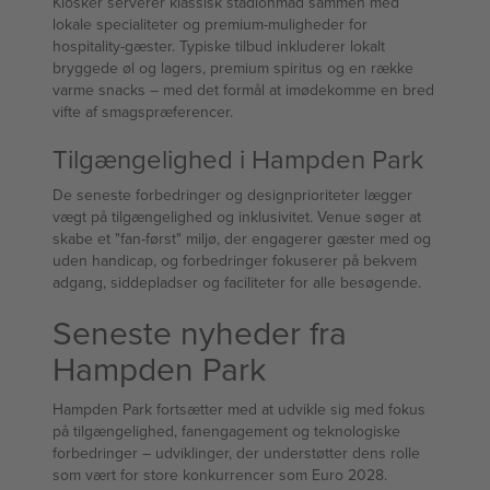
Kiosker serverer klassisk stadionmad sammen med
lokale specialiteter og premium-muligheder for
hospitality-gæster. Typiske tilbud inkluderer lokalt
bryggede øl og lagers, premium spiritus og en række
varme snacks – med det formål at imødekomme en bred
vifte af smagspræferencer.
Tilgængelighed i Hampden Park
De seneste forbedringer og designprioriteter lægger
vægt på tilgængelighed og inklusivitet. Venue søger at
skabe et "fan-først" miljø, der engagerer gæster med og
uden handicap, og forbedringer fokuserer på bekvem
adgang, siddepladser og faciliteter for alle besøgende.
Seneste nyheder fra
Hampden Park
Hampden Park fortsætter med at udvikle sig med fokus
på tilgængelighed, fanengagement og teknologiske
forbedringer – udviklinger, der understøtter dens rolle
som vært for store konkurrencer som Euro 2028.