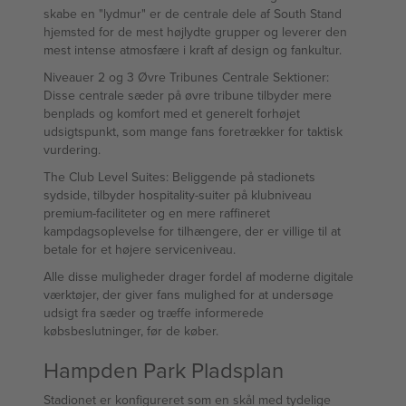
skabe en "lydmur" er de centrale dele af South Stand
hjemsted for de mest højlydte grupper og leverer den
mest intense atmosfære i kraft af design og fankultur.
Niveauer 2 og 3 Øvre Tribunes Centrale Sektioner:
Disse centrale sæder på øvre tribune tilbyder mere
benplads og komfort med et generelt forhøjet
udsigtspunkt, som mange fans foretrækker for taktisk
vurdering.
The Club Level Suites: Beliggende på stadionets
sydside, tilbyder hospitality-suiter på klubniveau
premium-faciliteter og en mere raffineret
kampdagsoplevelse for tilhængere, der er villige til at
betale for et højere serviceniveau.
Alle disse muligheder drager fordel af moderne digitale
værktøjer, der giver fans mulighed for at undersøge
udsigt fra sæder og træffe informerede
købsbeslutninger, før de køber.
Hampden Park Pladsplan
Stadionet er konfigureret som en skål med tydelige