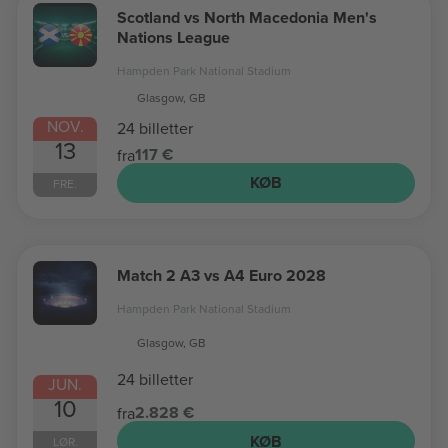
Scotland vs North Macedonia Men's
Nations League
Hampden Park National Stadium
Glasgow, GB
NOV.
24 billetter
13
117 €
fra
KØB
FRE.
Match 2 A3 vs A4 Euro 2028
Hampden Park National Stadium
Glasgow, GB
24 billetter
JUN.
10
2.828 €
fra
KØB
LØR.