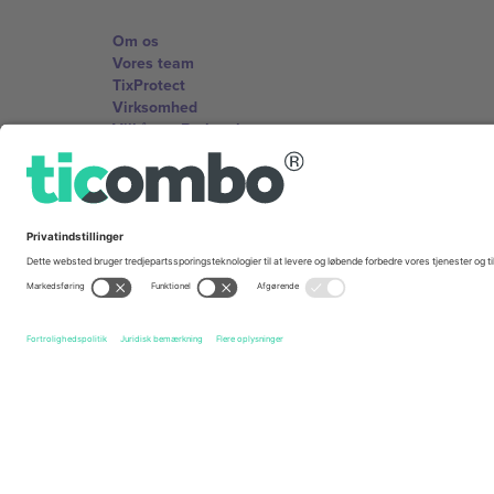
Om os
Vores team
TixProtect
Virksomhed
Vilkår og Betingelser
Partnerprogram
Kontorer og support
Germany
Unter den Linden 24, 10117 Berlin, Germany
United States
131 Continental Dr, Suite 305, Newark, Delaware 19713, 