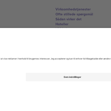
Virksomhedstjenester
Ofte stillede spørgsmål
Sådan virker det
Hoteller
VM-hub
Kontakt os
United Kingdom
167 City Road, London, Greater L
Switzerland
United States
Dorfstrasse 52a, 6390 Engelberg, 