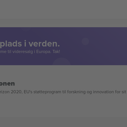
lads i verden.
e til videresalg i Europa. Tak!
ionen
n 2020, EU's støtteprogram til forskning og innovation for sit