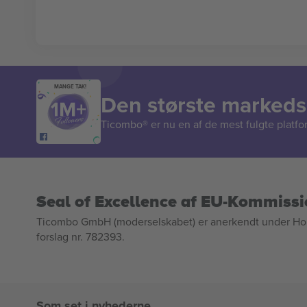
MANGE TAK!
Den største markedsp
Ticombo® er nu en af de mest fulgte platform
Seal of Excellence af EU-Kommiss
Ticombo GmbH (moderselskabet) er anerkendt under Horizo
forslag nr. 782393.
Som set i nyhederne