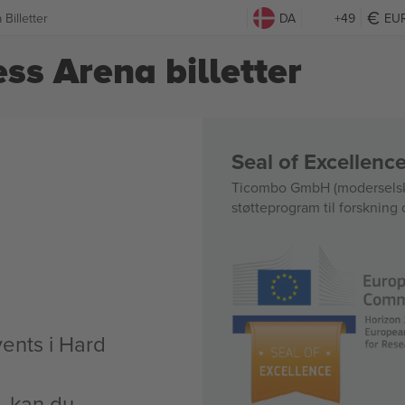
Billetter
DA
+49
EU
ss Arena billetter
Seal of Excellen
Ticombo GmbH (moderselska
støtteprogram til forskning 
vents i Hard
t, kan du