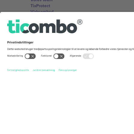
TixProtect
Virksomhed
Vilkår og Betingelser
Partnerprogram
Kontorer og support
Germany
Unter den Linden 24, 10117 Berlin, Germany
United States
131 Continental Dr, Suite 305, Newark, Delaware 19713, 
Bulgaria
Regus Sofia City West, bul Totleben 53-55, 1606 Sofia, B