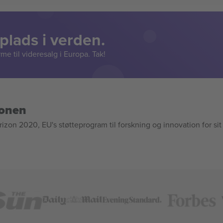
lads i verden.
e til videresalg i Europa. Tak!
ionen
n 2020, EU's støtteprogram til forskning og innovation for sit