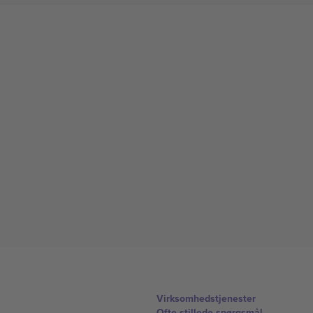
Virksomhedstjenester
Ofte stillede spørgsmål