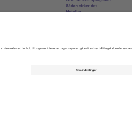
Sådan virker det
Hoteller
VM-hub
Kontakt os
United Kingdom
167 City Road, London, Greater L
Switzerland
United States
Dorfstrasse 52a, 6390 Engelberg, 
United Arab Emirates
ulgaria
UAE Dubai Silicon Oasis, DDP Buil