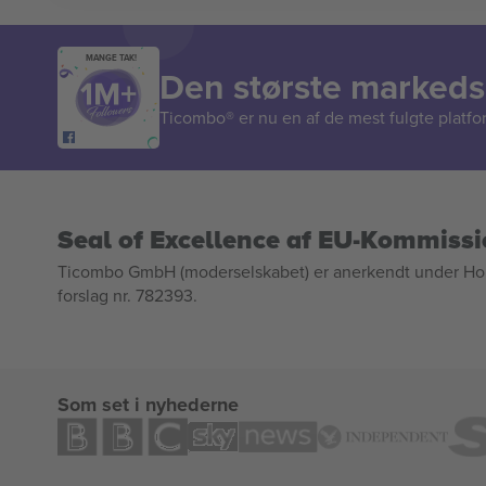
MANGE TAK!
Den største markedsp
Ticombo® er nu en af de mest fulgte platform
Seal of Excellence af EU-Kommiss
Ticombo GmbH (moderselskabet) er anerkendt under Horizo
forslag nr. 782393.
Som set i nyhederne