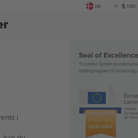
DA
+1
USD
er
Seal of Excellen
Ticombo GmbH (moderselska
støtteprogram til forskning 
ents i
t, kan du