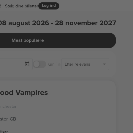
Log ind
R
Sælg dine billetter
08 august 2026 - 28 november 2027
Mest populære
Kun Tilgængelige Billetter
Efter relevans
ood Vampires
nchester
ter, GB
tter