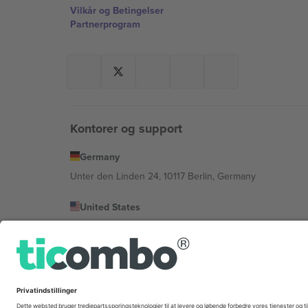
Vilkår og Betingelser
Partnerprogram
Kontorer og support
Germany
Unter den Linden 24, 10117 Berlin, Germany
United States
131 Continental Dr, Suite 305, Newark, Delaware 19713, 
Bulgaria
Regus Sofia City West, bul Totleben 53-55, 1606 Sofia, B
Mexico