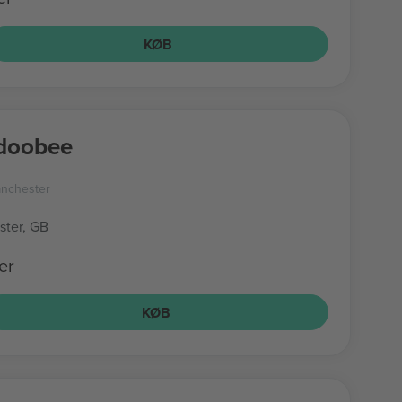
KØB
doobee
nchester
ter, GB
er
KØB