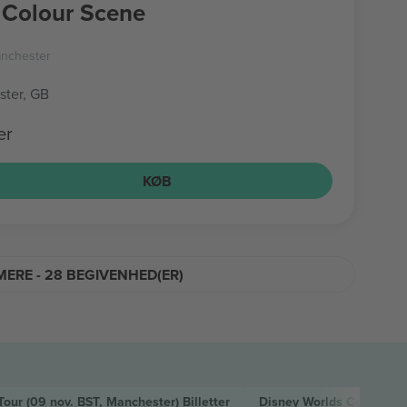
Colour Scene
nchester
ter, GB
er
KØB
MERE - 28 BEGIVENHED(ER)
 Tour
(09 nov. BST, Manchester)
Billetter
Disney Worlds Collide C