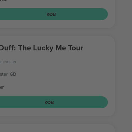
KØB
 Duff: The Lucky Me Tour
nchester
ter, GB
er
KØB