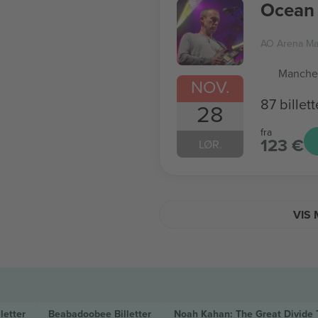
Ocean 
AO Arena Ma
Manches
NOV.
87 billett
28
fra
123 €
LØR.
VIS 
lletter
Beabadoobee
Billetter
Noah Kahan: The Great Divide