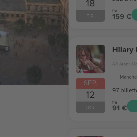
18
fra
159 €
TIR.
Hilary
AO Arena Ma
Manches
SEP.
97 billett
12
fra
91 €
LØR.