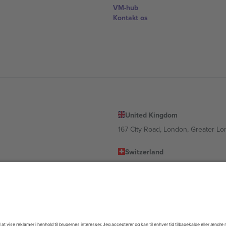
VM-hub
Kontakt os
United Kingdom
167 City Road, London, Greater L
Switzerland
United States
Dorfstrasse 52a, 6390 Engelberg, 
United Arab Emirates
ulgaria
UAE Dubai Silicon Oasis, DDP Buil