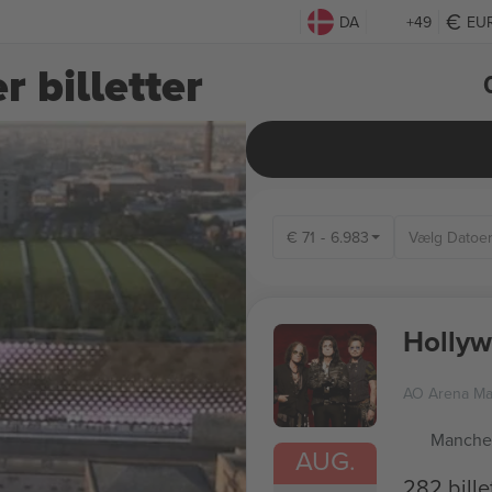
DA
+49
EU
 billetter
€
71
-
6.983
Hollyw
AO Arena Ma
Manches
AUG.
282 bille