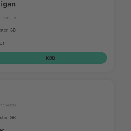
ligan
nchester
ter, GB
er
KØB
nchester
ter, GB
er