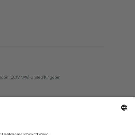
ondon, EC1V 1AW, United Kingdom
Switzerland
ding A1, Office 302, Dubai, United Arab Emirates