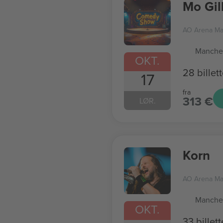
Mo Gil
AO Arena Ma
Manches
OKT.
28 billett
17
fra
313 €
LØR.
Korn
AO Arena Ma
Manches
OKT.
33 billett