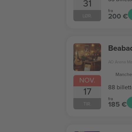
31
fra
200 €
LØR.
Beaba
AO Arena Ma
Manches
NOV.
88 billett
17
fra
185 €
TIR.