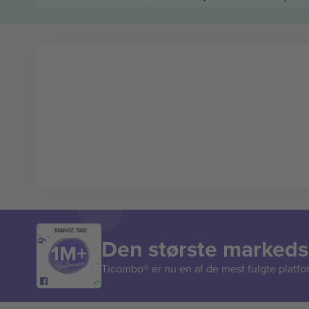
MANGE TAK!
Den største markedsp
Ticombo® er nu en af de mest fulgte platform