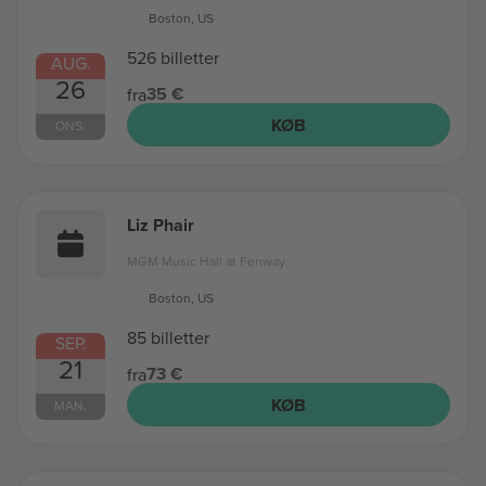
Boston, US
526 billetter
AUG.
26
35 €
fra
KØB
ONS.
Liz Phair
MGM Music Hall at Fenway
Boston, US
85 billetter
SEP.
21
73 €
fra
KØB
MAN.