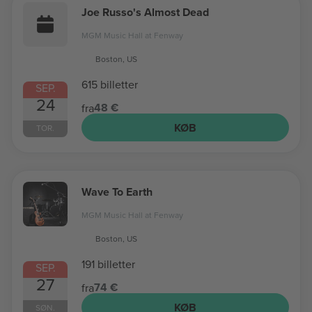
Joe Russo's Almost Dead
MGM Music Hall at Fenway
Boston, US
615 billetter
SEP.
24
48 €
fra
KØB
TOR.
Wave To Earth
MGM Music Hall at Fenway
Boston, US
191 billetter
SEP.
27
74 €
fra
KØB
SØN.