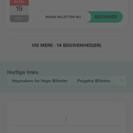
AUG.
19
ABONNÉR
INGEN BILLETTER NU
ONS.
VIS MERE - 14 BEGIVENHED(ER)
Hurtige links
Haymakers for Hope
Billetter
Polyphia
Billetter
Tyla
Bi