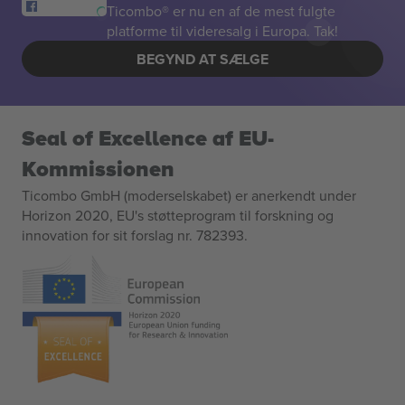
Ticombo® er nu en af de mest fulgte
platforme til videresalg i Europa. Tak!
BEGYND AT SÆLGE
Seal of Excellence af EU-
Kommissionen
Ticombo GmbH (moderselskabet) er anerkendt under
Horizon 2020, EU's støtteprogram til forskning og
innovation for sit forslag nr. 782393.