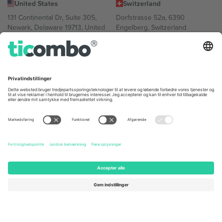
United States
Switzerland
131 Continental Dr, Suite 305,
Dorfstrasse 52a, 6390
Newark, Delaware 19713, United
Engelberg, Switzerland
States
Bulgaria
United Arab Emirates
Regus Sofia City West, bul
UAE Dubai Silicon Oasis, DDP
Totleben 53-55, 1606 Sofia,
Building A1, Office 302, Dubai,
Bulgaria
United Arab Emirates
Mexico
Av Chapultepec 360, Roma
Norte, Cuauhtémoc, 06700
Ciudad de México, CDMX,
Mexico
Platformsudbyderens juridiske enhed kan variere afhængigt af
sted, begivenhed og/eller domæne. For detaljer se den specifikke
begivenhedsside, tryk og vilkår.,
Virksomhed
og
Vilkår.
© 2026
Ticombo. Alle rettigheder forbeholdes.