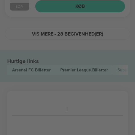
KØB
LØR.
VIS MERE - 28 BEGIVENHED(ER)
Hurtige links
Arsenal FC
Billetter
Premier League
Billetter
Super L