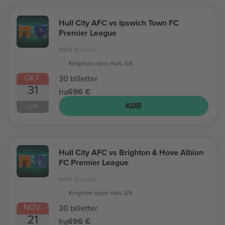
Hull City AFC vs Ipswich Town FC
Premier League
MKM Stadium
Kingston upon Hull, GB
OKT.
30 billetter
31
696 €
fra
KØB
LØR.
Hull City AFC vs Brighton & Hove Albion
FC Premier League
MKM Stadium
Kingston upon Hull, GB
NOV.
30 billetter
21
696 €
fra