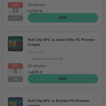
AUG.
79 billetter
22
720 €
fra
KØB
LØR.
Hull City AFC vs Aston Villa FC Premier
League
MKM Stadium
Kingston upon Hull, GB
SEP.
30 billetter
5
696 €
fra
KØB
LØR.
Hull City AFC vs Everton FC Premier
League