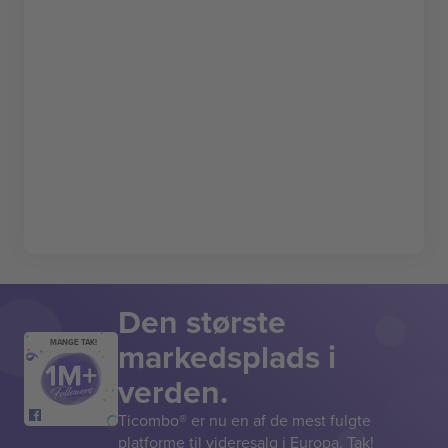
Den største
markedsplads i
MANGE TAK!
verden.
Ticombo® er nu en af de mest fulgte
platforme til videresalg i Europa. Tak!