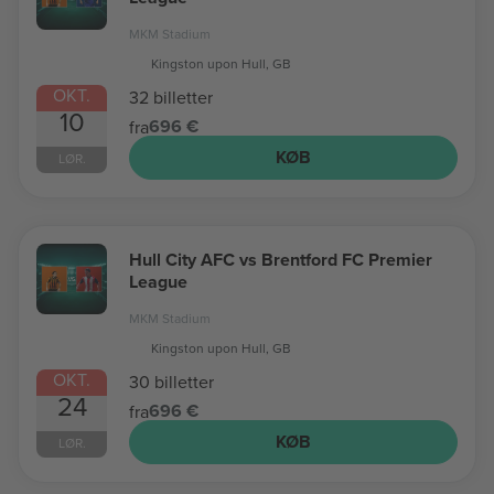
MKM Stadium
Kingston upon Hull, GB
OKT.
32 billetter
10
696 €
fra
KØB
LØR.
Hull City AFC vs Brentford FC Premier
League
MKM Stadium
Kingston upon Hull, GB
OKT.
30 billetter
24
696 €
fra
KØB
LØR.