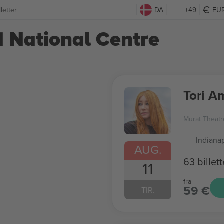
letter
DA
+49
EU
d National Centre
Tori A
Murat Theatr
Indianap
AUG.
63 billett
11
fra
59 €
TIR.