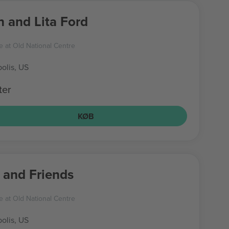
 and Lita Ford
e at Old National Centre
olis, US
ter
KØB
 and Friends
e at Old National Centre
olis, US