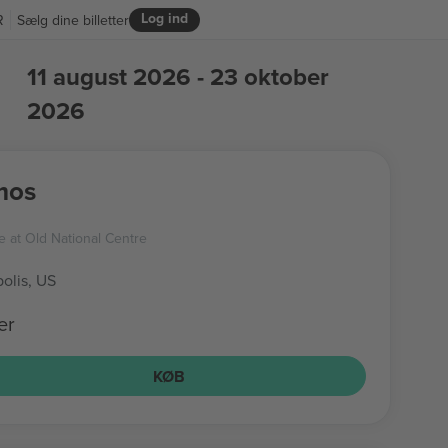
Log ind
R
Sælg dine billetter
11 august 2026 - 23 oktober
2026
mos
e at Old National Centre
olis, US
er
KØB