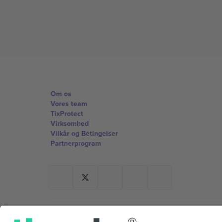
Om os
Vores team
TixProtect
Virksomhed
Vilkår og Betingelser
Partnerprogram
Kontorer og support