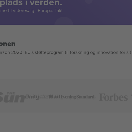
lads i verden.
e til videresalg i Europa. Tak!
ionen
n 2020, EU's støtteprogram til forskning og innovation for sit