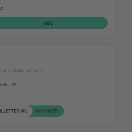
er
KØB
e at Old National Centre
olis, US
ILLETTER NU
ABONNÉR