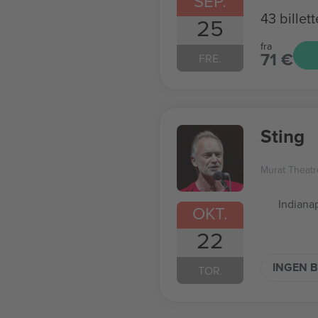
SEP.
43 billett
25
fra
71 €
FRE.
Sting
Murat Theatr
Indianap
OKT.
22
INGEN B
TOR.