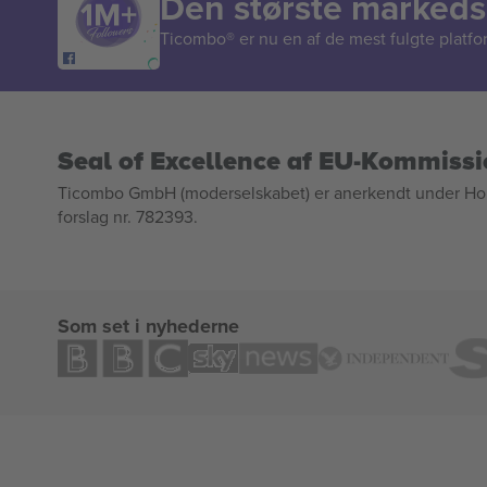
Den største markedsp
Ticombo® er nu en af de mest fulgte platform
Seal of Excellence af EU-Kommiss
Ticombo GmbH (moderselskabet) er anerkendt under Horizo
forslag nr. 782393.
Som set i nyhederne