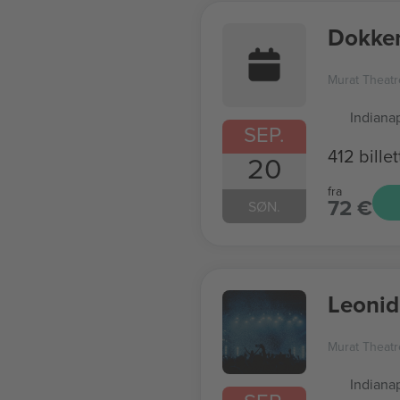
Dokken
Murat Theatr
Indianap
SEP.
412 billet
20
fra
72 €
SØN.
Leonid
Murat Theatr
Indianap