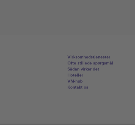
Virksomhedstjenester
Ofte stillede spørgsmål
Sådan virker det
Hoteller
VM-hub
Kontakt os