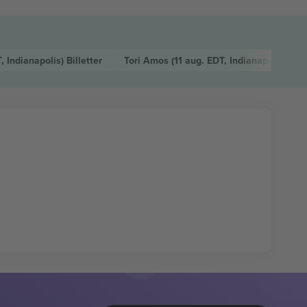
, Indianapolis)
Billetter
Tori Amos
(11 aug. EDT, Indianapolis)
Bill