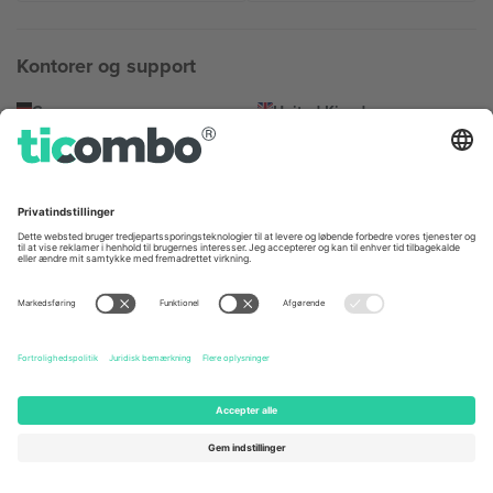
Kontorer og support
Germany
United Kingdom
Unter den Linden 24, 10117
167 City Road, London, Greater
Berlin, Germany
London, EC1V 1AW, United
Kingdom
United States
Switzerland
131 Continental Dr, Suite 305,
Dorfstrasse 52a, 6390
Newark, Delaware 19713, United
Engelberg, Switzerland
States
Bulgaria
United Arab Emirates
Regus Sofia City West, bul
UAE Dubai Silicon Oasis, DDP
Totleben 53-55, 1606 Sofia,
Building A1, Office 302, Dubai,
Bulgaria
United Arab Emirates
Mexico