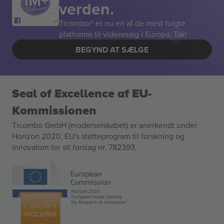
verden.
Ticombo® er nu en af de mest fulgte
platforme til videresalg i Europa. Tak!
BEGYND AT SÆLGE
Seal of Excellence af EU-
Kommissionen
Ticombo GmbH (moderselskabet) er anerkendt under
Horizon 2020, EU's støtteprogram til forskning og
innovation for sit forslag nr. 782393.