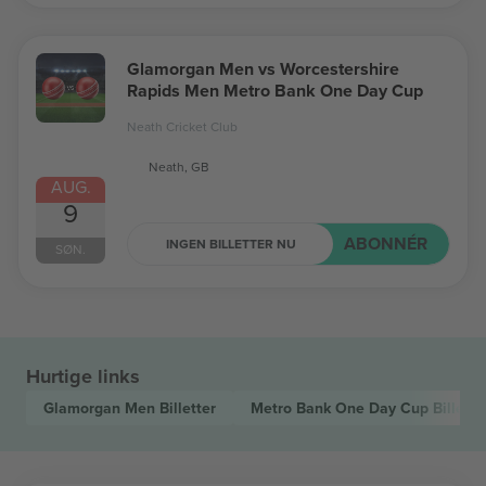
Glamorgan Men vs Worcestershire
Rapids Men Metro Bank One Day Cup
Neath Cricket Club
Neath, GB
AUG.
9
ABONNÉR
INGEN BILLETTER NU
SØN.
Hurtige links
Glamorgan Men
Billetter
Metro Bank One Day Cup
Billette