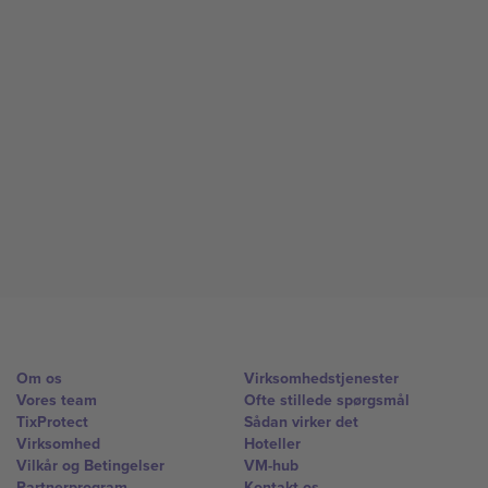
Om os
Virksomhedstjenester
Vores team
Ofte stillede spørgsmål
TixProtect
Sådan virker det
Virksomhed
Hoteller
Vilkår og Betingelser
VM-hub
Partnerprogram
Kontakt os