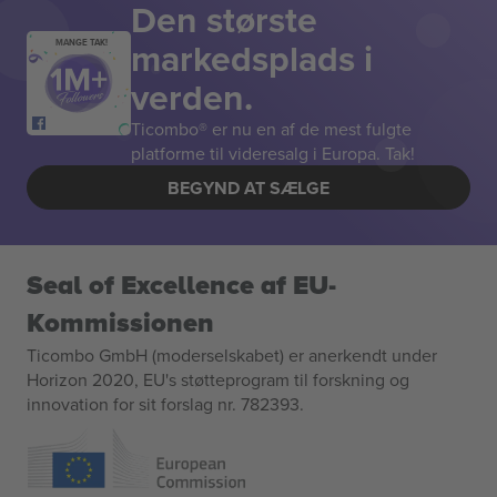
Den største
markedsplads i
MANGE TAK!
verden.
Ticombo® er nu en af de mest fulgte
platforme til videresalg i Europa. Tak!
BEGYND AT SÆLGE
Seal of Excellence af EU-
Kommissionen
Ticombo GmbH (moderselskabet) er anerkendt under
Horizon 2020, EU's støtteprogram til forskning og
innovation for sit forslag nr. 782393.