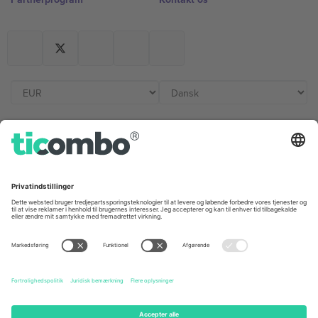
Kontorer og support
Germany
United Kingdom
Unter den Linden 24, 10117
167 City Road, London, Greater
Berlin, Germany
London, EC1V 1AW, United
Kingdom
United States
Switzerland
131 Continental Dr, Suite 305,
Dorfstrasse 52a, 6390
Newark, Delaware 19713, United
Engelberg, Switzerland
States