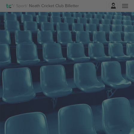
Log ind
Sport
Neath Cricket Club Billetter