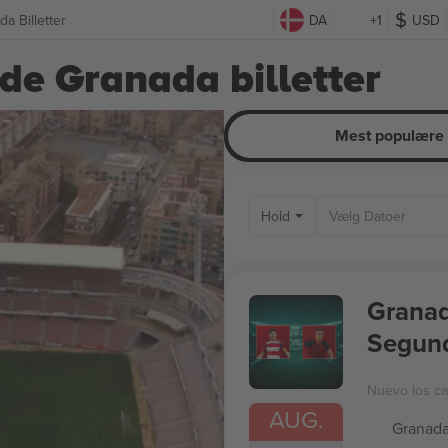
a Billetter
DA
+1
USD
de Granada billetter
Mest populære
Hold
Granad
Segund
Nuevo los c
AUG.
Granada