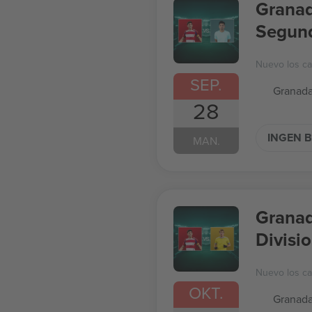
Granad
Segund
Nuevo los c
SEP.
Granada
28
INGEN B
MAN.
Granad
Divisi
Nuevo los c
OKT.
Granada