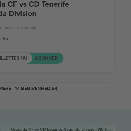
a CF vs CD Tenerife
a Division
armenes de Granada
, ES
ILLETTER NU
ABONNÉR
MERE - 14 BEGIVENHED(ER)
r
Granada CF vs CD Leganes Segunda Division
(15 feb., Granada