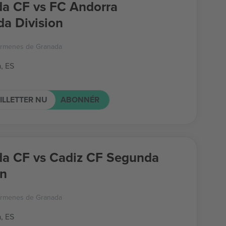
a CF vs FC Andorra
a Division
armenes de Granada
, ES
ILLETTER NU
ABONNÉR
a CF vs Cadiz CF Segunda
on
armenes de Granada
, ES