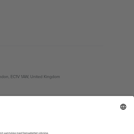
ondon, EC1V 1AW, United Kingdom
Switzerland
ding A1, Office 302, Dubai, United Arab Emirates