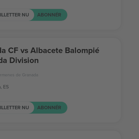
ILLETTER NU
ABONNÉR
a CF vs Albacete Balompié
a Division
armenes de Granada
, ES
ILLETTER NU
ABONNÉR