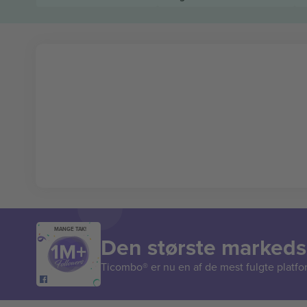
MANGE TAK!
Den største markedsp
Ticombo® er nu en af de mest fulgte platform