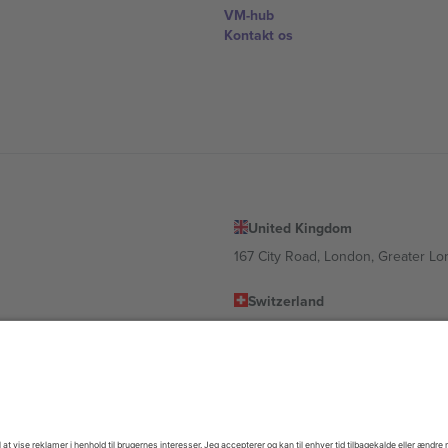
VM-hub
Kontakt os
United Kingdom
167 City Road, London, Greater L
Switzerland
United States
Dorfstrasse 52a, 6390 Engelberg, 
United Arab Emirates
ulgaria
UAE Dubai Silicon Oasis, DDP Buil