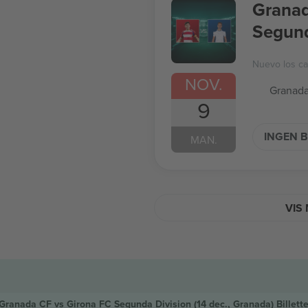
Granad
Segund
Nuevo los c
NOV.
Granada
9
INGEN B
MAN.
VIS 
Granada CF vs Girona FC Segunda Division
(14 dec., Granada)
Billette