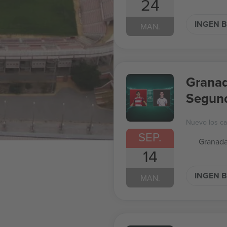
24
INGEN B
MAN.
Granad
Segund
Nuevo los c
SEP.
Granada
14
INGEN B
MAN.