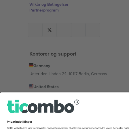
Vilkår og Betingelser
Partnerprogram
Kontorer og support
Germany
Unter den Linden 24, 10117 Berlin, Germany
United States
131 Continental Dr, Suite 305, Newark, Delaware 19713, 
Bulgaria
Regus Sofia City West, bul Totleben 53-55, 1606 Sofia, B
Mexico