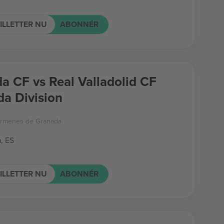
ILLETTER NU
ABONNÉR
a CF vs Real Valladolid CF
a Division
armenes de Granada
, ES
ILLETTER NU
ABONNÉR