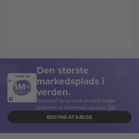
Den største
markedsplads i
MANGE TAK!
verden.
Ticombo® er nu en af de mest fulgte
platforme til videresalg i Europa. Tak!
BEGYND AT SÆLGE