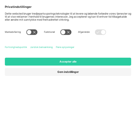
Berlin, Germany
London, EC1V 1AW, United
Kingdom
United States
Switzerland
131 Continental Dr, Suite 305,
Dorfstrasse 52a, 6390
Newark, Delaware 19713, United
Engelberg, Switzerland
States
Bulgaria
United Arab Emirates
Regus Sofia City West, bul
UAE Dubai Silicon Oasis, DDP
Totleben 53-55, 1606 Sofia,
Building A1, Office 302, Dubai,
Bulgaria
United Arab Emirates
Mexico
Av Chapultepec 360, Roma
Norte, Cuauhtémoc, 06700
Ciudad de México, CDMX,
Mexico
Platformsudbyderens juridiske enhed kan variere afhængigt af
sted, begivenhed og/eller domæne. For detaljer se den specifikke