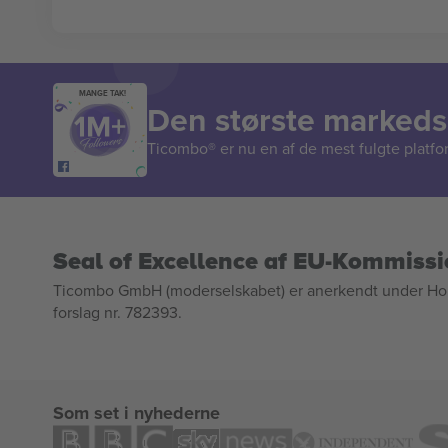
MANGE TAK!
Den største markedsp
Ticombo® er nu en af de mest fulgte platform
Seal of Excellence af EU-Kommiss
Ticombo GmbH (moderselskabet) er anerkendt under Horizo
forslag nr. 782393.
Som set i nyhederne