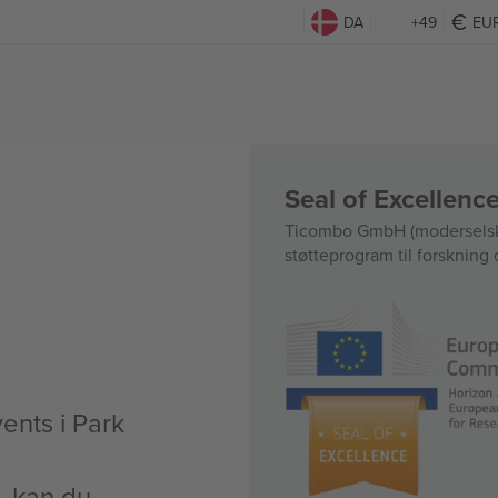
DA
+49
EU
Seal of Excellen
Ticombo GmbH (moderselska
støtteprogram til forskning 
vents i Park
t, kan du