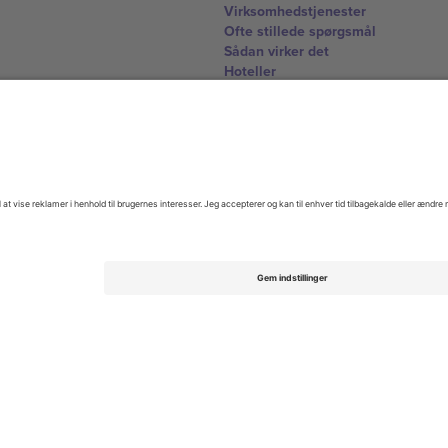
Virksomhedstjenester
Ofte stillede spørgsmål
Sådan virker det
Hoteller
VM-hub
Kontakt os
United Kingdom
167 City Road, London, Greater L
Switzerland
United States
Dorfstrasse 52a, 6390 Engelberg, 