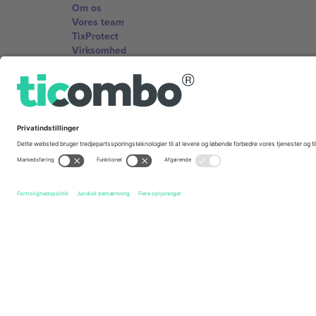
Om os
Vores team
TixProtect
Virksomhed
Vilkår og Betingelser
Partnerprogram
Kontorer og support
Germany
Unter den Linden 24, 10117 Berlin, Germany
United States
131 Continental Dr, Suite 305, Newark, Delaware 19713, 