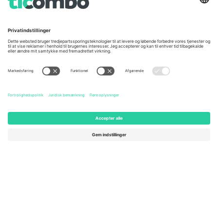
Unter den Linden 24, 10117
167 City Road, London, Greater
Berlin, Germany
London, EC1V 1AW, United
Kingdom
United States
Switzerland
131 Continental Dr, Suite 305,
Dorfstrasse 52a, 6390
Newark, Delaware 19713, United
Engelberg, Switzerland
States
Bulgaria
United Arab Emirates
Regus Sofia City West, bul
UAE Dubai Silicon Oasis, DDP
Totleben 53-55, 1606 Sofia,
Building A1, Office 302, Dubai,
Bulgaria
United Arab Emirates
Mexico
Av Chapultepec 360, Roma
Norte, Cuauhtémoc, 06700
Ciudad de México, CDMX,
Mexico