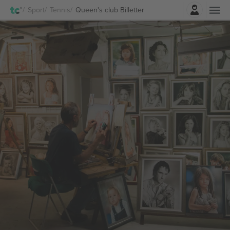
Log ind
Sport
Tennis
Queen's club Billetter