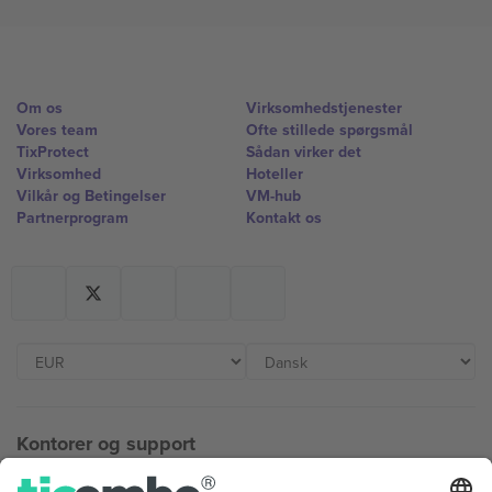
Om os
Virksomhedstjenester
Vores team
Ofte stillede spørgsmål
TixProtect
Sådan virker det
Virksomhed
Hoteller
Vilkår og Betingelser
VM-hub
Partnerprogram
Kontakt os
Kontorer og support
Germany
United Kingdom