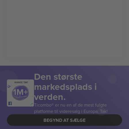
Den største
markedsplads i
MANGE TAK!
verden.
Ticombo® er nu en af de mest fulgte
platforme til videresalg i Europa. Tak!
BEGYND AT SÆLGE