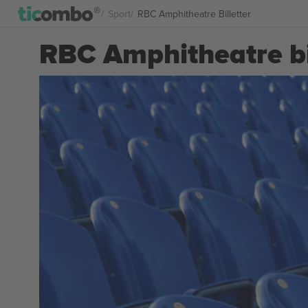
Sport
RBC Amphitheatre Billetter
RBC Amphitheatre bi