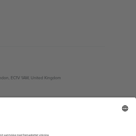
ondon, EC1V 1AW, United Kingdom
Switzerland
ding A1, Office 302, Dubai, United Arab Emirates