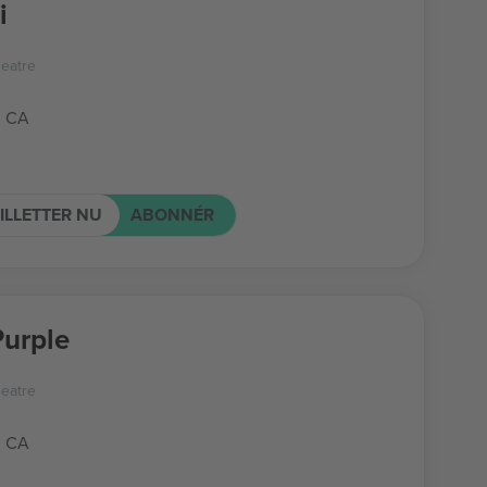
i
eatre
, CA
ILLETTER NU
ABONNÉR
urple
eatre
, CA