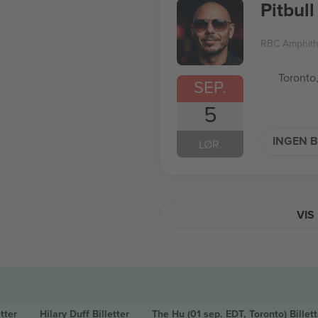
Pitbull
RBC Amphith
Toronto
SEP.
5
INGEN B
LØR.
VIS
etter
Hilary Duff
Billetter
The Hu
(01 sep. EDT, Toronto)
Billett