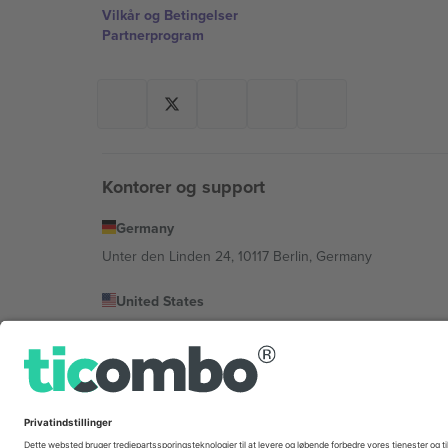
Vilkår og Betingelser
Partnerprogram
Kontorer og support
Germany
Unter den Linden 24, 10117 Berlin, Germany
United States
131 Continental Dr, Suite 305, Newark, Delaware 19713, 
Bulgaria
Regus Sofia City West, bul Totleben 53-55, 1606 Sofia, B
Mexico