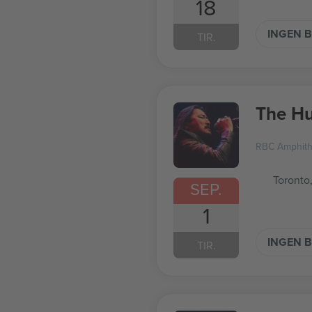
18
INGEN B
TIR.
The H
RBC Amphith
Toronto
SEP.
1
INGEN B
TIR.