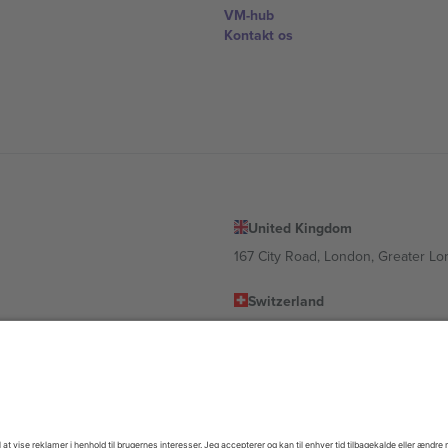
VM-hub
Kontakt os
United Kingdom
167 City Road, London, Greater L
Switzerland
United States
Dorfstrasse 52a, 6390 Engelberg, 
United Arab Emirates
ulgaria
UAE Dubai Silicon Oasis, DDP Buil