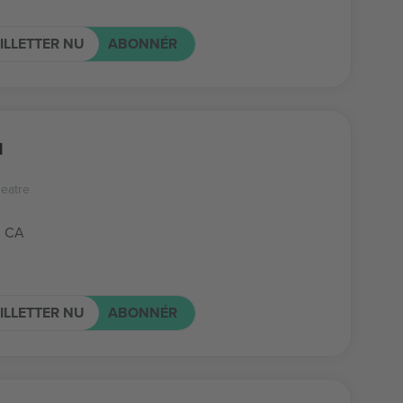
ILLETTER NU
ABONNÉR
u
eatre
, CA
ILLETTER NU
ABONNÉR