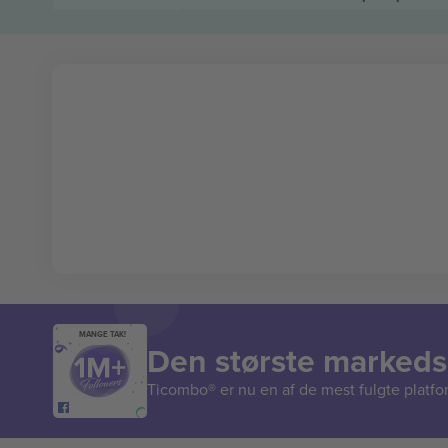
MANGE TAK!
Den største markedsp
Ticombo® er nu en af de mest fulgte platform