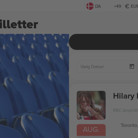
DA
+49
EU
lletter
Hilary
RBC Amphith
Toronto
AUG.