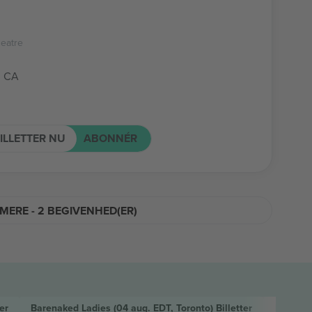
eatre
, CA
ILLETTER NU
ABONNÉR
 MERE - 2 BEGIVENHED(ER)
er
Barenaked Ladies
(04 aug. EDT, Toronto)
Billetter
Halest