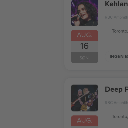
Kehlan
RBC Amphith
Toronto
AUG.
16
INGEN B
SØN.
Deep P
RBC Amphith
Toronto
AUG.