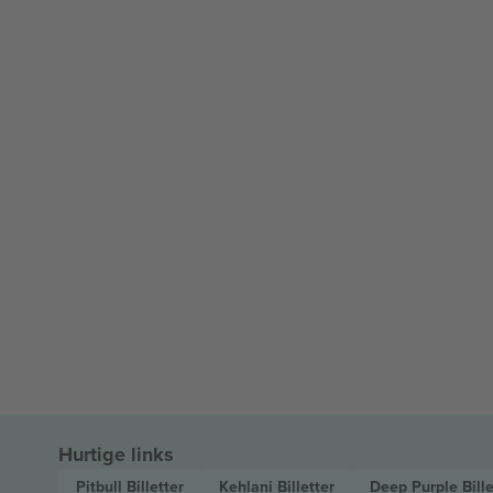
Hurtige links
Pitbull
Billetter
Kehlani
Billetter
Deep Purple
Bill