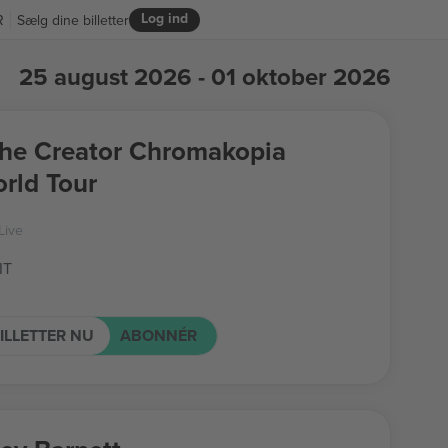
Log ind
R
Sælg dine billetter
25 august 2026 - 01 oktober 2026
The Creator Chromakopia
rld Tour
Live
IT
ILLETTER NU
ABONNÉR