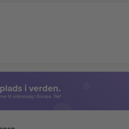
lads i verden.
e til videresalg i Europa. Tak!
ionen