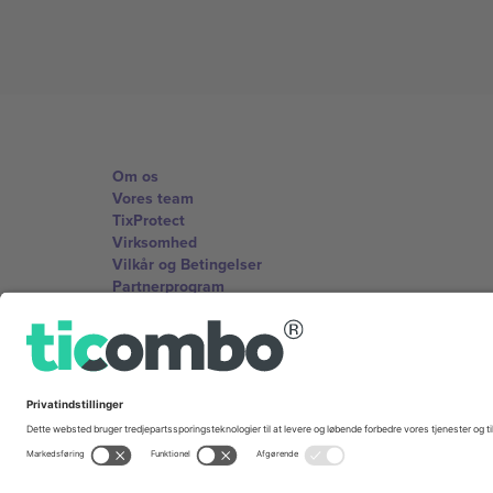
Om os
Vores team
TixProtect
Virksomhed
Vilkår og Betingelser
Partnerprogram
Kontorer og support