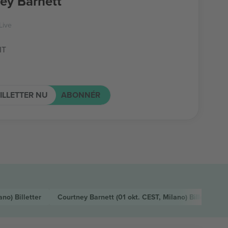
ey Barnett
Live
IT
ILLETTER NU
ABONNÉR
lano)
Billetter
Courtney Barnett
(01 okt. CEST, Milano)
Billetter