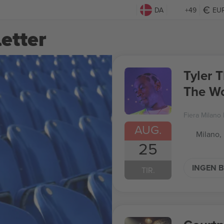
DA
+49
EU
letter
Tyler 
The Wo
Fiera Milano 
AUG.
Milano, 
25
INGEN B
TIR.