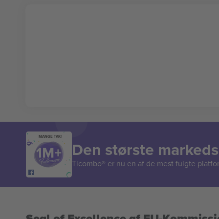
MANGE TAK!
Den største markedsp
Ticombo® er nu en af de mest fulgte platform
Seal of Excellence af EU-Kommiss