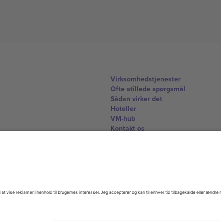
Virksomhedstjenester
Ofte stillede spørgsmål
Sådan virker det
Hoteller
VM-hub
Kontakt os