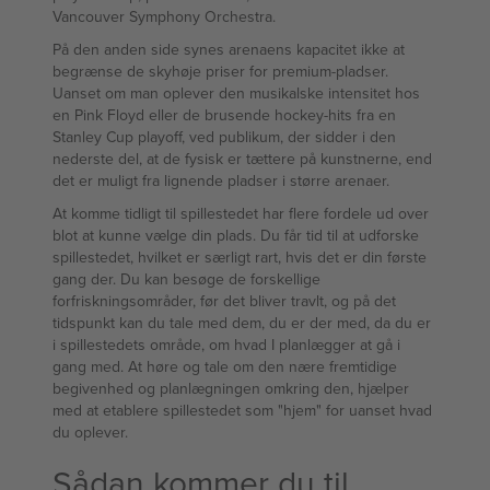
Vancouver Symphony Orchestra.
På den anden side synes arenaens kapacitet ikke at
begrænse de skyhøje priser for premium-pladser.
Uanset om man oplever den musikalske intensitet hos
en Pink Floyd eller de brusende hockey-hits fra en
Stanley Cup playoff, ved publikum, der sidder i den
nederste del, at de fysisk er tættere på kunstnerne, end
det er muligt fra lignende pladser i større arenaer.
At komme tidligt til spillestedet har flere fordele ud over
blot at kunne vælge din plads. Du får tid til at udforske
spillestedet, hvilket er særligt rart, hvis det er din første
gang der. Du kan besøge de forskellige
forfriskningsområder, før det bliver travlt, og på det
tidspunkt kan du tale med dem, du er der med, da du er
i spillestedets område, om hvad I planlægger at gå i
gang med. At høre og tale om den nære fremtidige
begivenhed og planlægningen omkring den, hjælper
med at etablere spillestedet som "hjem" for uanset hvad
du oplever.
Sådan kommer du til