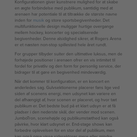
Konfigurationen giver kunstnere mulighed for at skabe
en ægte forbindelse med publikum, samtidig med at
arenaen har potentiale til at tiltrække de største navne
inden for
musik
og store sportsbegivenheder. Det
multifunktionelle design muliggør hurtige overgange
mellem hockey, koncerter og specialiserede
begivenheder. Denne alsidighed sikrer, at Rogers Arena
er et næsten non-stop spillested hele året rundt.
For grupper tilbyder suiter den ultimative luksus, men de
forhøjede positioner i arenaen ofrer en vis intimitet til
fordel for privatliv og den form for personlig service, der
bidrager til at gøre en begivenhed mindeværdig.
Når det kommer til konfiguration, er en koncert en
anderledes sag. Gulvsektionerne placerer fans lige ved
siden af scenens energi, men udsynet kan variere en
del afhængigt af, hvor scenen er placeret, og hvor tæt
publikum er. Det bedste bud på et klart udsyn er at få
pladser i den nederste skål, der vender mod scenen.
JumboTron, scenehøjde og publikumstæthed kan også
påvirke, hvor klart udsynet er. End-stage shows kan
forbedre oplevelsen for en stor del af publikum, men
kan også gøre visse siderektorer mere eller mindre