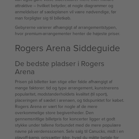
attraktive – hvilket betyder, at nogle diagrammer og
anmeldelser af sædeplanen vil være nødvendige, før
man forpligter sig til billetkøb.
Gebyrerne varierer afhængigt af arrangementstypen,
hvor premium-arrangementer henter de højeste priser.
Rogers Arena Siddeguide
De bedste pladser i Rogers
Arena
Prisen på billetter kan stige eller falde afhængigt af
mange faktorer: tid og type arrangement, kunstnerens
popularitet, modstanderholdets kvalitet (til sport),
placeringen af sædet i arenaen, og tidspunktet for købet.
Rogers Arena er vært for nogle af de mere
overkommelige store begivenheder. Den
gennemsnitlige billetpris for koncerter ligger et godt
stykke under tallene forbundet med de mere populære
navne på verdensscenen. Selv salg til Canucks, midt i en
playoff-kamp, prissætter ikke, hvad du måtte betale for