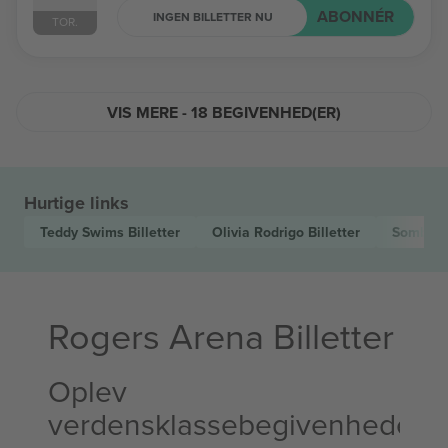
ABONNÉR
INGEN BILLETTER NU
TOR.
VIS MERE - 18 BEGIVENHED(ER)
Hurtige links
Teddy Swims
Billetter
Olivia Rodrigo
Billetter
Sombr
B
Rogers Arena Billetter
Oplev
verdensklassebegivenheder