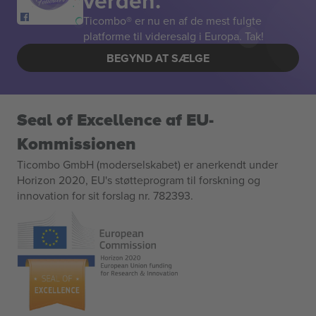
verden.
Ticombo® er nu en af de mest fulgte
platforme til videresalg i Europa. Tak!
BEGYND AT SÆLGE
Seal of Excellence af EU-
Kommissionen
Ticombo GmbH (moderselskabet) er anerkendt under
Horizon 2020, EU's støtteprogram til forskning og
innovation for sit forslag nr. 782393.