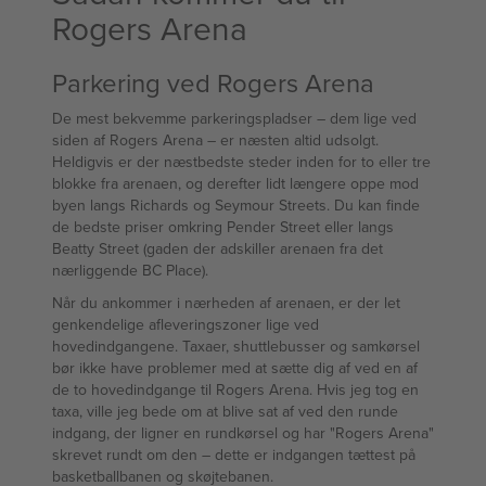
Rogers Arena
Parkering ved Rogers Arena
De mest bekvemme parkeringspladser – dem lige ved
siden af Rogers Arena – er næsten altid udsolgt.
Heldigvis er der næstbedste steder inden for to eller tre
blokke fra arenaen, og derefter lidt længere oppe mod
byen langs Richards og Seymour Streets. Du kan finde
de bedste priser omkring Pender Street eller langs
Beatty Street (gaden der adskiller arenaen fra det
nærliggende BC Place).
Når du ankommer i nærheden af arenaen, er der let
genkendelige afleveringszoner lige ved
hovedindgangene. Taxaer, shuttlebusser og samkørsel
bør ikke have problemer med at sætte dig af ved en af
de to hovedindgange til Rogers Arena. Hvis jeg tog en
taxa, ville jeg bede om at blive sat af ved den runde
indgang, der ligner en rundkørsel og har "Rogers Arena"
skrevet rundt om den – dette er indgangen tættest på
basketballbanen og skøjtebanen.