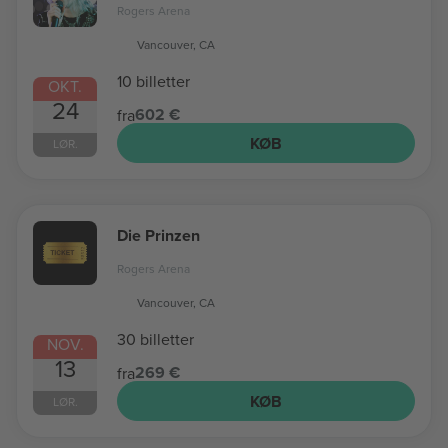
Rogers Arena
Vancouver, CA
10 billetter
OKT.
24
602 €
fra
KØB
LØR.
Die Prinzen
Rogers Arena
Vancouver, CA
30 billetter
NOV.
13
269 €
fra
KØB
LØR.