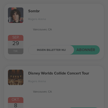
Sombr
Rogers Arena
Vancouver, CA
SEP.
29
ABONNÉR
INGEN BILLETTER NU
TIR.
Disney Worlds Collide Concert Tour
Rogers Arena
Vancouver, CA
OKT.
8