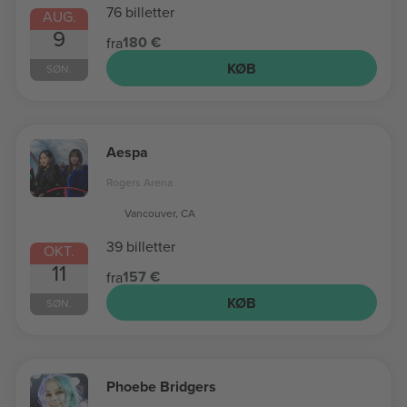
76 billetter
AUG.
9
180 €
fra
KØB
SØN.
Aespa
Rogers Arena
Vancouver, CA
39 billetter
OKT.
11
157 €
fra
KØB
SØN.
Phoebe Bridgers