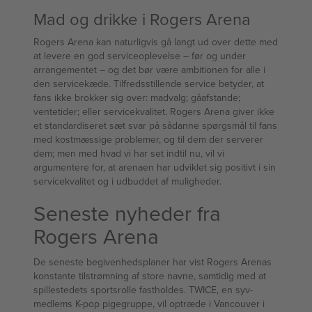
Mad og drikke i Rogers Arena
Rogers Arena kan naturligvis gå langt ud over dette med
at levere en god serviceoplevelse – før og under
arrangementet – og det bør være ambitionen for alle i
den servicekæde. Tilfredsstillende service betyder, at
fans ikke brokker sig over: madvalg; gåafstande;
ventetider; eller servicekvalitet. Rogers Arena giver ikke
et standardiseret sæt svar på sådanne spørgsmål til fans
med kostmæssige problemer, og til dem der serverer
dem; men med hvad vi har set indtil nu, vil vi
argumentere for, at arenaen har udviklet sig positivt i sin
servicekvalitet og i udbuddet af muligheder.
Seneste nyheder fra
Rogers Arena
De seneste begivenhedsplaner har vist Rogers Arenas
konstante tilstrømning af store navne, samtidig med at
spillestedets sportsrolle fastholdes. TWICE, en syv-
medlems K-pop pigegruppe, vil optræde i Vancouver i