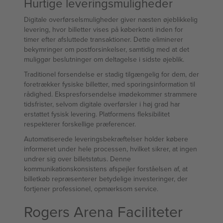
Hurtige leveringsmuligheder
Digitale overførselsmuligheder giver næsten øjeblikkelig
levering, hvor billetter vises på køberkonti inden for
timer efter afsluttede transaktioner. Dette eliminerer
bekymringer om postforsinkelser, samtidig med at det
muliggør beslutninger om deltagelse i sidste øjeblik.
Traditionel forsendelse er stadig tilgængelig for dem, der
foretrækker fysiske billetter, med sporingsinformation til
rådighed. Ekspresforsendelse imødekommer strammere
tidsfrister, selvom digitale overførsler i høj grad har
erstattet fysisk levering. Platformens fleksibilitet
respekterer forskellige præferencer.
Automatiserede leveringsbekræftelser holder købere
informeret under hele processen, hvilket sikrer, at ingen
undrer sig over billetstatus. Denne
kommunikationskonsistens afspejler forståelsen af, at
billetkøb repræsenterer betydelige investeringer, der
fortjener professionel, opmærksom service.
Rogers Arena Faciliteter