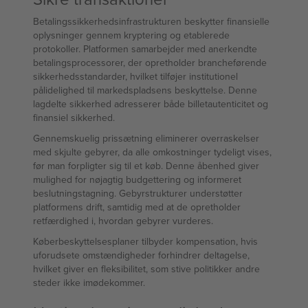
Betalingssikkerhedsinfrastrukturen beskytter finansielle
oplysninger gennem kryptering og etablerede
protokoller. Platformen samarbejder med anerkendte
betalingsprocessorer, der opretholder brancheførende
sikkerhedsstandarder, hvilket tilføjer institutionel
pålidelighed til markedspladsens beskyttelse. Denne
lagdelte sikkerhed adresserer både billetautenticitet og
finansiel sikkerhed.
Gennemskuelig prissætning eliminerer overraskelser
med skjulte gebyrer, da alle omkostninger tydeligt vises,
før man forpligter sig til et køb. Denne åbenhed giver
mulighed for nøjagtig budgettering og informeret
beslutningstagning. Gebyrstrukturer understøtter
platformens drift, samtidig med at de opretholder
retfærdighed i, hvordan gebyrer vurderes.
Køberbeskyttelsesplaner tilbyder kompensation, hvis
uforudsete omstændigheder forhindrer deltagelse,
hvilket giver en fleksibilitet, som stive politikker andre
steder ikke imødekommer.