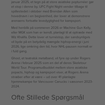
januar 2025, et tegn på at store asiatiske popturnéer gør
et stop i denne by. UFC Fight Night vender tilbage til
spillestedet i oktober med Brendan Allen som
hovednavn i en begivenhed, der lover at demonstrere
arenaens fortsatte levedygtighed for kampsport.
Med henblik på sommeren 2026 er Machine Gun Kelly,
eller MGK som han er kendt, planlagt til at optræde med
Wiz Khalifa. Dette lover et turnéstop, der sandsynligvis
vil byde på en betydelig mængde hiphop-energi i juni
2026, lige omkring den tid, hvor NHL-pausen normalt er
i fuld gang.
Ghost, et teatralsk metalband, vil fyre op under Rogers
Arena i februar 2025 som en del af deres Skeletour
World Tour. Programudbuddet mellem store asiatiske
popacts, hiphop og kampsport viser, at Rogers Arena
stræber efter at være – ud over 41 planlagte
hjemmekampe for Vancouver Canucks i sæsonen 2023-
2024.
Ofte Stillede Spørgsmål