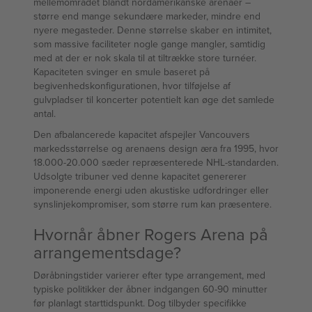
mellemområdet blandt nordamerikanske arenaer –
større end mange sekundære markeder, mindre end
nyere megasteder. Denne størrelse skaber en intimitet,
som massive faciliteter nogle gange mangler, samtidig
med at der er nok skala til at tiltrække store turnéer.
Kapaciteten svinger en smule baseret på
begivenhedskonfigurationen, hvor tilføjelse af
gulvpladser til koncerter potentielt kan øge det samlede
antal.
Den afbalancerede kapacitet afspejler Vancouvers
markedsstørrelse og arenaens design æra fra 1995, hvor
18.000-20.000 sæder repræsenterede NHL-standarden.
Udsolgte tribuner ved denne kapacitet genererer
imponerende energi uden akustiske udfordringer eller
synslinjekompromiser, som større rum kan præsentere.
Hvornår åbner Rogers Arena på
arrangementsdage?
Døråbningstider varierer efter type arrangement, med
typiske politikker der åbner indgangen 60-90 minutter
før planlagt starttidspunkt. Dog tilbyder specifikke