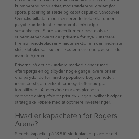
kunstnerens popularitet, modstanderens kvalitet (for
sport), placering af sæde og købstidspunkt. Vancouver
Canucks-billetter mod rivaliserende hold eller under
playoff-runder koster mere end almindelige
sæsonkampe. Store koncertturnéer med globale
superstjerner overstiger priserne for nye kunstnere.
Premium-siddepladser – midtersektioner i den nederste
skål, klubpladser, suiter – koster mere end pladser i de
øverste hjørner.
Priserne på det sekundære marked svinger med
efterspørgslen og tilbyder nogle gange lavere priser
end pålydende for mindre populære begivenheder,
mens de stiger markant for meget efterspurgte
forestillinger. At overvåge markedspladsens
varebeholdning afslører prisudviklingen, hvilket hjælper
strategiske købere med at optimere investeringer.
Hvad er kapaciteten for Rogers
Arena?
Stedets kapacitet på 18.910 siddepladser placerer det i