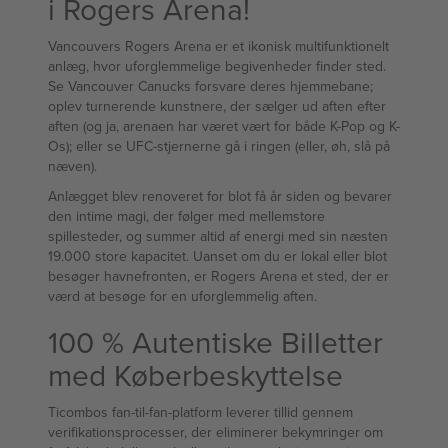
i Rogers Arena!
Vancouvers Rogers Arena er et ikonisk multifunktionelt
anlæg, hvor uforglemmelige begivenheder finder sted.
Se Vancouver Canucks forsvare deres hjemmebane;
oplev turnerende kunstnere, der sælger ud aften efter
aften (og ja, arenaen har været vært for både K-Pop og K-
Os); eller se UFC-stjernerne gå i ringen (eller, øh, slå på
næven).
Anlægget blev renoveret for blot få år siden og bevarer
den intime magi, der følger med mellemstore
spillesteder, og summer altid af energi med sin næsten
19.000 store kapacitet. Uanset om du er lokal eller blot
besøger havnefronten, er Rogers Arena et sted, der er
værd at besøge for en uforglemmelig aften.
100 % Autentiske Billetter
med Køberbeskyttelse
Ticombos fan-til-fan-platform leverer tillid gennem
verifikationsprocesser, der eliminerer bekymringer om