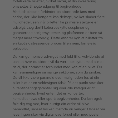
forfalskede billetter, hvilket sikrer, at din investering
omsættes til ægte adgang til begivenheden.
Markedspladsen forbinder passionerede fans med
andre, der ikke længere kan deltage, hvilket skaber flere
muligheder, selv når billetter fra primære sælgere er
udsolgt. Læg dertil køberbeskyttelsesplaner og
garanterede sælgersystemer, og platformen er bare så
meget mere troværdig. Dette ændrer køb af billetter fra
en kaotisk, stressende proces til en nem, fornøjelig
oplevelse.
Du kan gennemse udvalget med fuld tillid, velvidende at
uanset hvor du sidder, vil du være beskyttet mod alle de
risici, der normalt er forbundet med køb af en billet. Du
kan sammenligne så mange sektioner, som du ønsker.
Du vil ikke være paranoid over muligheden for, at din
billet blot er en veldesignet falsk. På det punkt strækker
autentificeringsgarantier sig over alle kategorier af
begivenheder, hvad enten det er koncerter,
komedieshows eller sportsbegivenheder. Du kan også
føle dig tryg ved, hvor hurtigt din ordre vil blive
behandlet, uanset hvilken metode du vælger. Uanset om
leveringen sker via digital overførsel eller med posten,