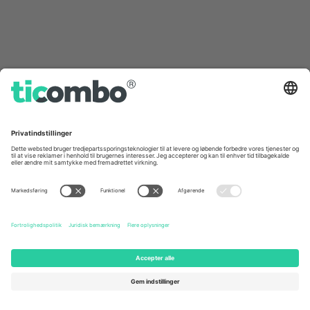
Som set i nyhederne
Om os
Virksomhedstjenester
Vores team
Ofte stillede spørgsmål
TixProtect
Sådan virker det