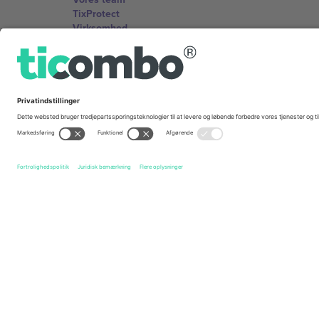
TixProtect
Virksomhed
Vilkår og Betingelser
Partnerprogram
Kontorer og support
Germany
Unter den Linden 24, 10117 Berlin, Germany
United States
131 Continental Dr, Suite 305, Newark, Delaware 19713, 
Bulgaria
Regus Sofia City West, bul Totleben 53-55, 1606 Sofia, B