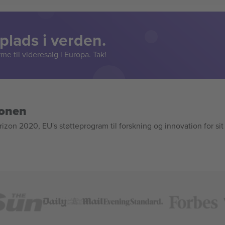
lads i verden.
e til videresalg i Europa. Tak!
ionen
n 2020, EU's støtteprogram til forskning og innovation for sit