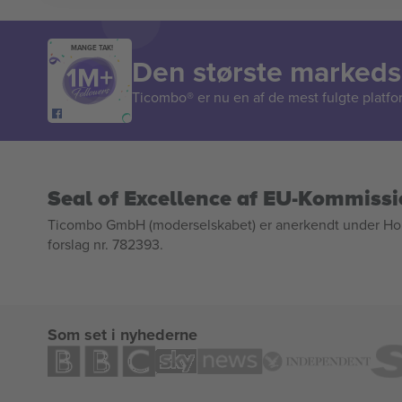
MANGE TAK!
Den største markedsp
Ticombo® er nu en af de mest fulgte platform
Seal of Excellence af EU-Kommiss
Ticombo GmbH (moderselskabet) er anerkendt under Horizo
forslag nr. 782393.
Som set i nyhederne