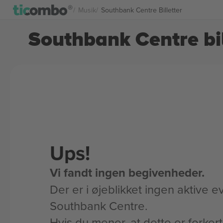
Musik
Southbank Centre Billetter
Southbank Centre bil
Ups!
Vi fandt ingen begivenheder.
Der er i øjeblikket ingen aktive ev
Southbank Centre.
Hvis du mener, at dette er forker