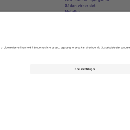
Sådan virker det
Hoteller
VM-hub
Kontakt os
United Kingdom
167 City Road, London, Greater L
Switzerland
United States
Dorfstrasse 52a, 6390 Engelberg, 
United Arab Emirates
ulgaria
UAE Dubai Silicon Oasis, DDP Buil