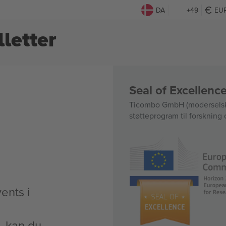
DA
+49
EU
letter
Seal of Excellen
Ticombo GmbH (moderselska
støtteprogram til forskning 
ents i
t, kan du