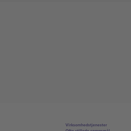
Virksomhedstjenester
Ofte stillede spørgsmål