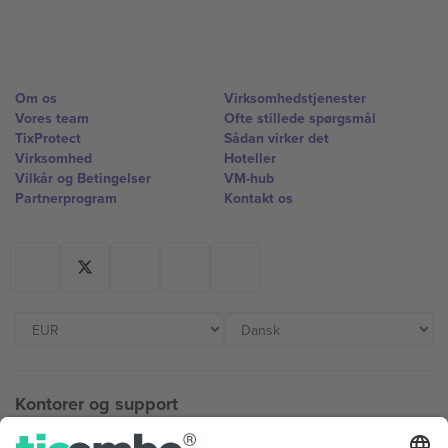
Om os
Virksomhedstjenester
Vores team
Ofte stillede spørgsmål
TixProtect
Sådan virker det
Virksomhed
Hoteller
Vilkår og Betingelser
VM-hub
Partnerprogram
Kontakt os
Kontorer og support
Germany
United Kingdom