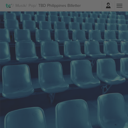
Log ind
Musik
Pop
TBD Philippines Billetter