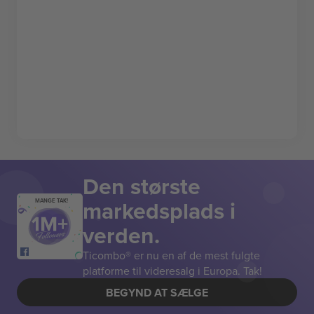
Den største
markedsplads i
MANGE TAK!
verden.
Ticombo® er nu en af de mest fulgte
platforme til videresalg i Europa. Tak!
BEGYND AT SÆLGE