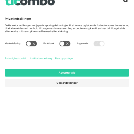
Unter den Linden 24, 10117
167 City Road, London, Greater
Berlin, Germany
London, EC1V 1AW, United
Kingdom
United States
Switzerland
131 Continental Dr, Suite 305,
Dorfstrasse 52a, 6390
Newark, Delaware 19713, United
Engelberg, Switzerland
States
Bulgaria
United Arab Emirates
Regus Sofia City West, bul
UAE Dubai Silicon Oasis, DDP
Totleben 53-55, 1606 Sofia,
Building A1, Office 302, Dubai,
Bulgaria
United Arab Emirates
Mexico
Av Chapultepec 360, Roma
Norte, Cuauhtémoc, 06700
Ciudad de México, CDMX,
Mexico