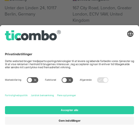
Unter den Linden 24, 10117
167 City Road, London, Greater
Berlin, Germany
London, EC1V 1AW, United
Kingdom
United States
Switzerland
131 Continental Dr, Suite 305,
Dorfstrasse 52a, 6390
Newark, Delaware 19713, United
Engelberg, Switzerland
States
Bulgaria
United Arab Emirates
Regus Sofia City West, bul
UAE Dubai Silicon Oasis, DDP
Totleben 53-55, 1606 Sofia,
Building A1, Office 302, Dubai,
Bulgaria
United Arab Emirates
Mexico
Av Chapultepec 360, Roma
Norte, Cuauhtémoc, 06700
Ciudad de México, CDMX,
Mexico