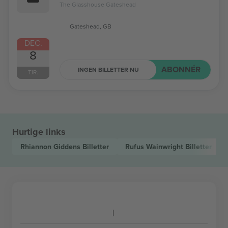
The Glasshouse Gateshead
Gateshead, GB
DEC.
8
ABONNÉR
INGEN BILLETTER NU
TIR.
Hurtige links
Rhiannon Giddens
Billetter
Rufus Wainwright
Billetter