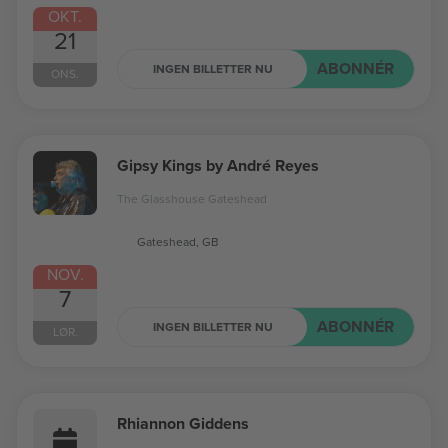
OKT.
21
ABONNÉR
INGEN BILLETTER NU
ONS.
Gipsy Kings by André Reyes
The Glasshouse Gateshead
Gateshead, GB
NOV.
7
ABONNÉR
INGEN BILLETTER NU
LØR.
Rhiannon Giddens