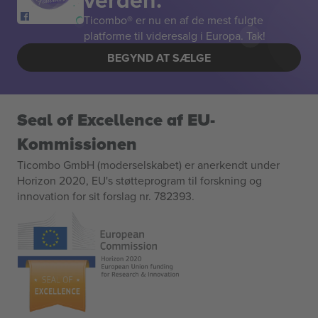
Ticombo® er nu en af de mest fulgte
platforme til videresalg i Europa. Tak!
BEGYND AT SÆLGE
Seal of Excellence af EU-
Kommissionen
Ticombo GmbH (moderselskabet) er anerkendt under
Horizon 2020, EU's støtteprogram til forskning og
innovation for sit forslag nr. 782393.