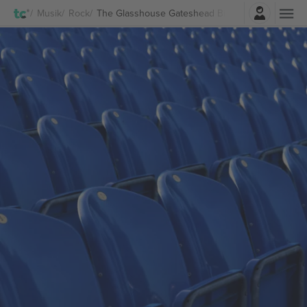
Log ind
Musik
Rock
The Glasshouse Gateshead Billetter