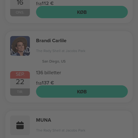
16
112 €
fra
KØB
ONS.
Brandi Carlile
The Rady Shell at Jacobs Park
San Diego, US
136 billetter
SEP.
22
137 €
fra
KØB
TIR.
MUNA
The Rady Shell at Jacobs Park