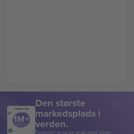
Den største
markedsplads i
MANGE TAK!
verden.
Ticombo® er nu en af de mest fulgte