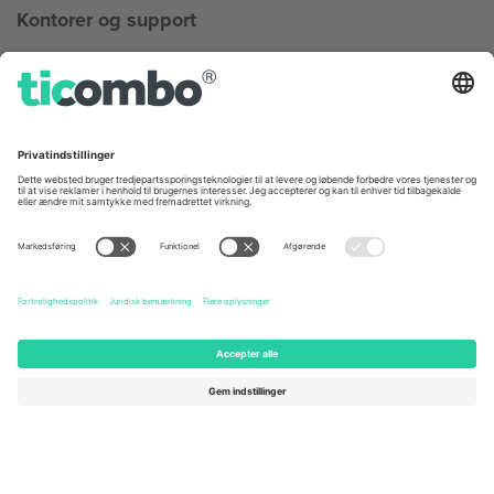
Kontorer og support
Germany
United Kingdom
Unter den Linden 24, 10117
167 City Road, London, Greater
Berlin, Germany
London, EC1V 1AW, United
Kingdom
United States
Switzerland
131 Continental Dr, Suite 305,
Dorfstrasse 52a, 6390
Newark, Delaware 19713, United
Engelberg, Switzerland
States
Bulgaria
United Arab Emirates
Regus Sofia City West, bul
UAE Dubai Silicon Oasis, DDP
Totleben 53-55, 1606 Sofia,
Building A1, Office 302, Dubai,
Bulgaria
United Arab Emirates
Mexico
Av Chapultepec 360, Roma
Norte, Cuauhtémoc, 06700