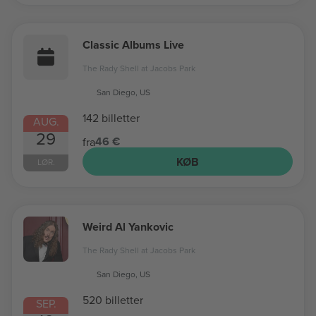
Classic Albums Live
The Rady Shell at Jacobs Park
San Diego, US
142 billetter
AUG.
29
46 €
fra
KØB
LØR.
Weird Al Yankovic
The Rady Shell at Jacobs Park
San Diego, US
520 billetter
SEP.