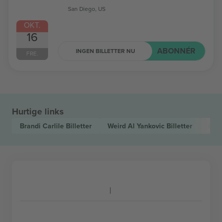
San Diego, US
OKT.
16
ABONNÉR
INGEN BILLETTER NU
FRE.
Hurtige links
Brandi Carlile
Billetter
Weird Al Yankovic
Billetter
MU