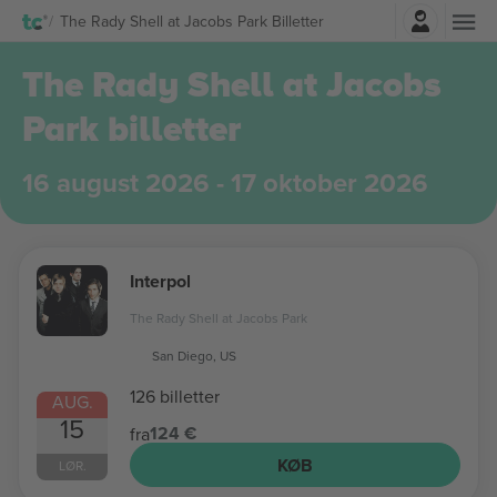
Log ind
The Rady Shell at Jacobs Park Billetter
The Rady Shell at Jacobs
Park billetter
16 august 2026 - 17 oktober 2026
Interpol
The Rady Shell at Jacobs Park
San Diego, US
126 billetter
AUG.
15
124 €
fra
KØB
LØR.