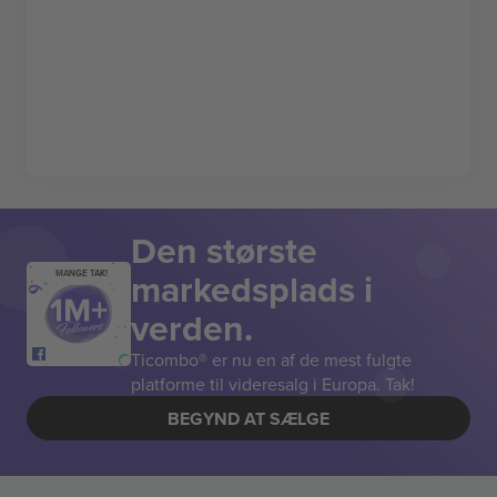
Den største
markedsplads i
MANGE TAK!
verden.
Ticombo® er nu en af de mest fulgte
platforme til videresalg i Europa. Tak!
BEGYND AT SÆLGE