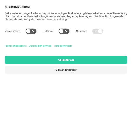
Berlin, Germany
London, EC1V 1AW, United
Kingdom
United States
Switzerland
131 Continental Dr, Suite 305,
Dorfstrasse 52a, 6390
Newark, Delaware 19713, United
Engelberg, Switzerland
States
Bulgaria
United Arab Emirates
Regus Sofia City West, bul
UAE Dubai Silicon Oasis, DDP
Totleben 53-55, 1606 Sofia,
Building A1, Office 302, Dubai,
Bulgaria
United Arab Emirates
Mexico
Av Chapultepec 360, Roma
Norte, Cuauhtémoc, 06700
Ciudad de México, CDMX,
Mexico
Platformsudbyderens juridiske enhed kan variere afhængigt af
sted, begivenhed og/eller domæne. For detaljer se den specifikke