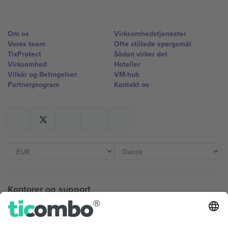
Om os
Virksomhedstjenester
Vores team
Ofte stillede spørgsmål
TixProtect
Sådan virker det
Virksomhed
Hoteller
Vilkår og Betingelser
VM-hub
Partnerprogram
Kontakt os
Kontorer og support
Germany
United Kingdom
Unter den Linden 24, 10117
167 City Road, London, Greater