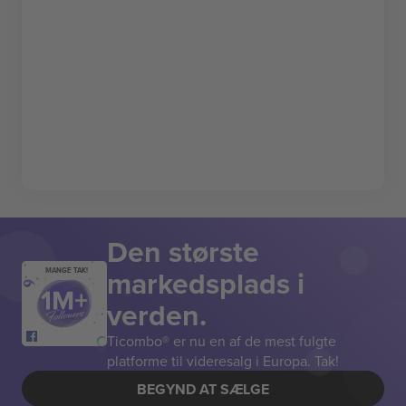
Den største
markedsplads i
MANGE TAK!
verden.
Ticombo® er nu en af de mest fulgte
platforme til videresalg i Europa. Tak!
BEGYND AT SÆLGE