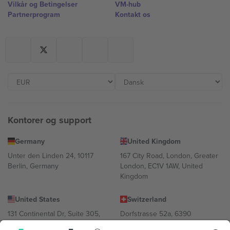
Vilkår og Betingelser
VM-hub
Partnerprogram
Kontakt os
Kontorer og support
Germany
United Kingdom
Unter den Linden 24, 10117
167 City Road, London, Greater
Berlin, Germany
London, EC1V 1AW, United
Kingdom
United States
Switzerland
131 Continental Dr, Suite 305,
Dorfstrasse 52a, 6390
Newark, Delaware 19713, United
Engelberg, Switzerland