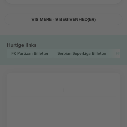
VIS MERE - 9 BEGIVENHED(ER)
Hurtige links
FK Partizan
Billetter
Serbian SuperLiga
Billetter
FK TS