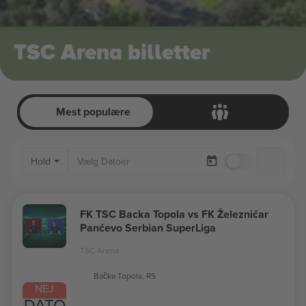
TSC Arena billetter
Mest populære
Hold
Kun Tilgæng
FK TSC Backa Topola vs FK Železničar
Pančevo Serbian SuperLiga
TSC Arena
Bačka Topola, RS
NEJ
DATO