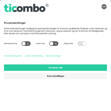
Kontorer og support
Germany
United Kingdom
Unter den Linden 24, 10117
167 City Road, London, Greater
Berlin, Germany
London, EC1V 1AW, United
Kingdom
United States
Switzerland
131 Continental Dr, Suite 305,
Dorfstrasse 52a, 6390
Newark, Delaware 19713, United
Engelberg, Switzerland
States
Bulgaria
United Arab Emirates
Regus Sofia City West, bul
UAE Dubai Silicon Oasis, DDP
Totleben 53-55, 1606 Sofia,
Building A1, Office 302, Dubai,
Bulgaria
United Arab Emirates