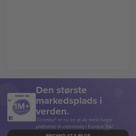
Den største
markedsplads i
MANGE TAK!
verden.
Ticombo® er nu en af de mest fulgte
platforme til videresalg i Europa. Tak!
BEGYND AT SÆLGE