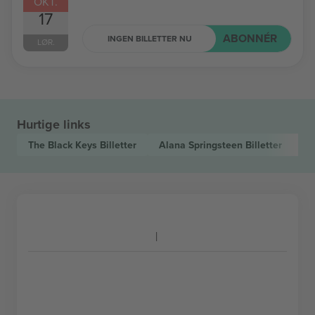
OKT.
17
ABONNÉR
INGEN BILLETTER NU
LØR.
Hurtige links
The Black Keys
Billetter
Alana Springsteen
Billetter
H