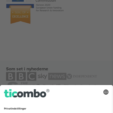
Som set i nyhederne