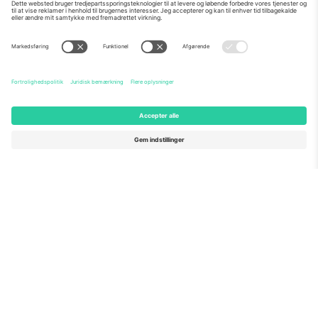
Om os
Virksomhedstjenester
Vores team
Ofte stillede spørgsmål
TixProtect
Sådan virker det
Virksomhed
Hoteller
Vilkår og Betingelser
VM-hub
Partnerprogram
Kontakt os
Kontorer og support
Germany
United Kingdom
Unter den Linden 24, 10117
167 City Road, London, Greater