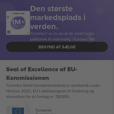
Den største
markedsplads i
MANGE TAK!
verden.
Ticombo® er nu en af de mest fulgte
platforme til videresalg i Europa. Tak!
BEGYND AT SÆLGE
Seal of Excellence af EU-
Kommissionen
Ticombo GmbH (moderselskabet) er anerkendt under
Horizon 2020, EU's støtteprogram til forskning og
innovation for sit forslag nr. 782393.