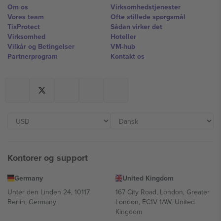
Om os
Virksomhedstjenester
Vores team
Ofte stillede spørgsmål
TixProtect
Sådan virker det
Virksomhed
Hoteller
Vilkår og Betingelser
VM-hub
Partnerprogram
Kontakt os
Kontorer og support
Germany
United Kingdom
Unter den Linden 24, 10117
167 City Road, London, Greater
Berlin, Germany
London, EC1V 1AW, United
Kingdom