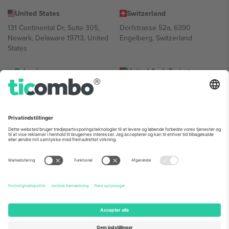
United States
Switzerland
131 Continental Dr, Suite 305,
Dorfstrasse 52a, 6390
Newark, Delaware 19713, United
Engelberg, Switzerland
States
Bulgaria
United Arab Emirates
Regus Sofia City West, bul
UAE Dubai Silicon Oasis, DDP
Totleben 53-55, 1606 Sofia,
Building A1, Office 302, Dubai,
Bulgaria
United Arab Emirates
Mexico
Av Chapultepec 360, Roma
Norte, Cuauhtémoc, 06700
Ciudad de México, CDMX,
Mexico
Platformsudbyderens juridiske enhed kan variere afhængigt af
sted, begivenhed og/eller domæne. For detaljer se den specifikke
begivenhedsside, tryk og vilkår.,
Virksomhed
og
Vilkår.
© 2026
Ticombo. Alle rettigheder forbeholdes.