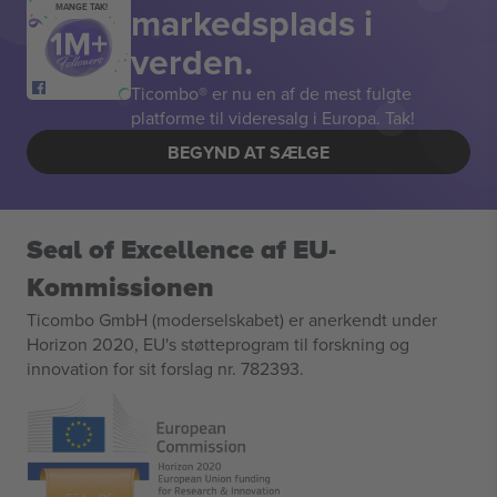
markedsplads i
MANGE TAK!
verden.
Ticombo® er nu en af de mest fulgte
platforme til videresalg i Europa. Tak!
BEGYND AT SÆLGE
Seal of Excellence af EU-
Kommissionen
Ticombo GmbH (moderselskabet) er anerkendt under
Horizon 2020, EU's støtteprogram til forskning og
innovation for sit forslag nr. 782393.