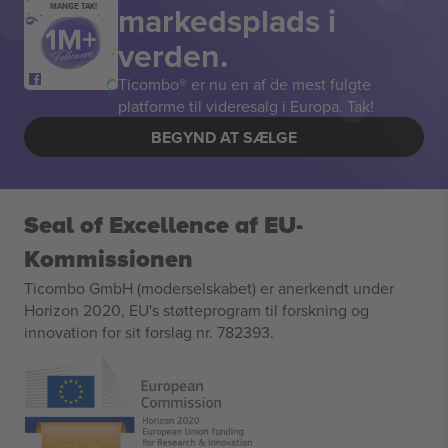
markedsplads i
MANGE TAK!
verden.
Ticombo® er nu en af de mest fulgte
platforme til videresalg i Europa. Tak!
BEGYND AT SÆLGE
Seal of Excellence af EU-
Kommissionen
Ticombo GmbH (moderselskabet) er anerkendt under
Horizon 2020, EU's støtteprogram til forskning og
innovation for sit forslag nr. 782393.