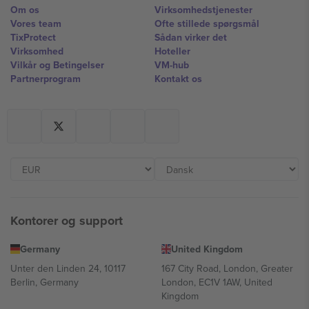
Om os
Virksomhedstjenester
Vores team
Ofte stillede spørgsmål
TixProtect
Sådan virker det
Virksomhed
Hoteller
Vilkår og Betingelser
VM-hub
Partnerprogram
Kontakt os
Kontorer og support
Germany
United Kingdom
Unter den Linden 24, 10117
167 City Road, London, Greater
Berlin, Germany
London, EC1V 1AW, United
Kingdom