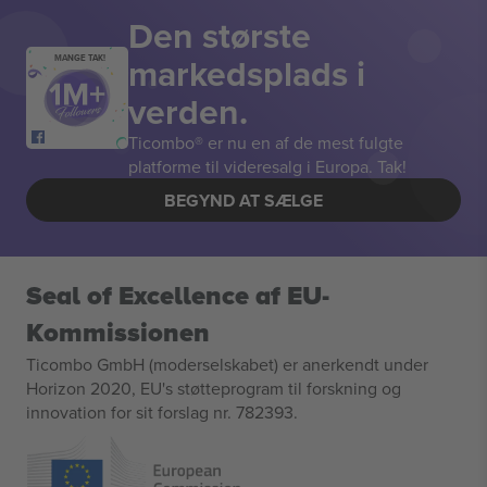
Den største
markedsplads i
MANGE TAK!
verden.
Ticombo® er nu en af de mest fulgte
platforme til videresalg i Europa. Tak!
BEGYND AT SÆLGE
Seal of Excellence af EU-
Kommissionen
Ticombo GmbH (moderselskabet) er anerkendt under
Horizon 2020, EU's støtteprogram til forskning og
innovation for sit forslag nr. 782393.