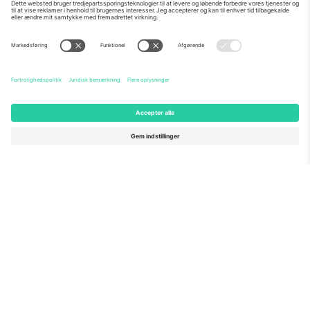
Om os
Virksomhedstjenester
Vores team
Ofte stillede spørgsmål
TixProtect
Sådan virker det
Virksomhed
Hoteller
Vilkår og Betingelser
VM-hub
Partnerprogram
Kontakt os
Kontorer og support
Germany
United Kingdom
Unter den Linden 24, 10117
167 City Road, London, Greater