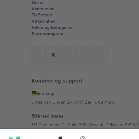
Om os
Vores team
TixProtect
Virksomhed
Vilkår og Betingelser
Partnerprogram
Kontorer og support
Germany
Unter den Linden 24, 10117 Berlin, Germany
United States
131 Continental Dr, Suite 305, Newark, Delaware 19713, 
Bulgaria