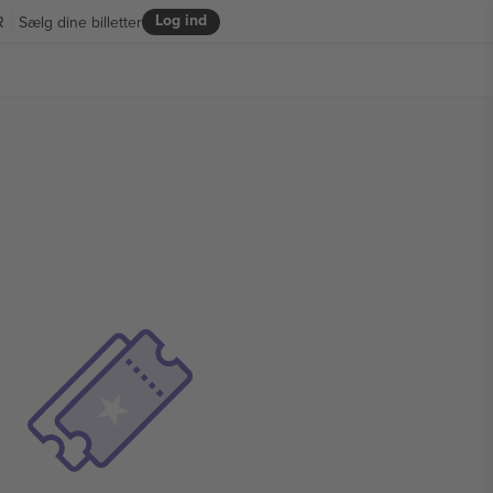
Log ind
R
Sælg dine billetter