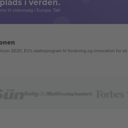
lads i verden.
e til videresalg i Europa. Tak!
ionen
n 2020, EU's støtteprogram til forskning og innovation for sit