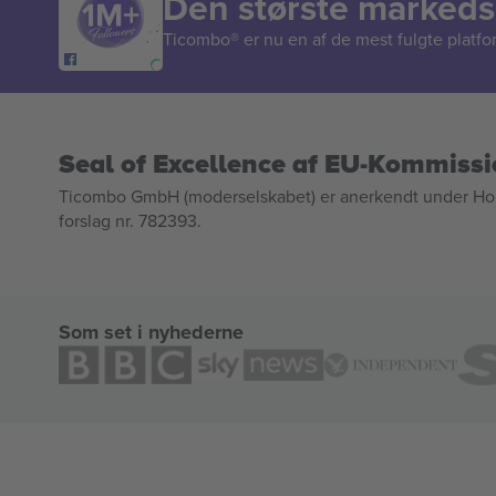
Den største markedsp
Ticombo® er nu en af de mest fulgte platform
Seal of Excellence af EU-Kommiss
Ticombo GmbH (moderselskabet) er anerkendt under Horizo
forslag nr. 782393.
Som set i nyhederne