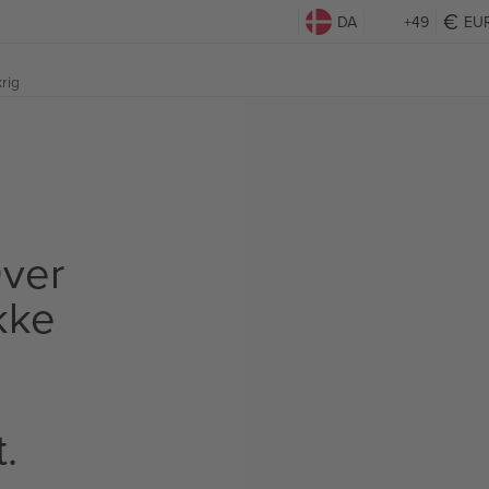
DA
+49
EU
rig
ver
Ikke
t.