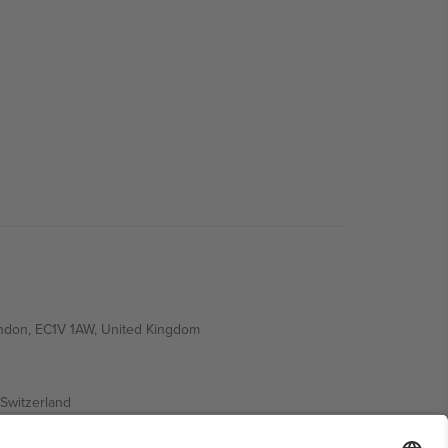
ondon, EC1V 1AW, United Kingdom
Switzerland