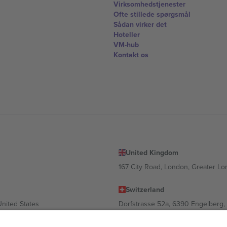
Virksomhedstjenester
Ofte stillede spørgsmål
Sådan virker det
Hoteller
VM-hub
Kontakt os
United Kingdom
167 City Road, London, Greater L
Switzerland
United States
Dorfstrasse 52a, 6390 Engelberg, 
United Arab Emirates