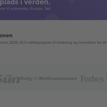
lads i verden.
e til videresalg i Europa. Tak!
ionen
n 2020, EU's støtteprogram til forskning og innovation for sit