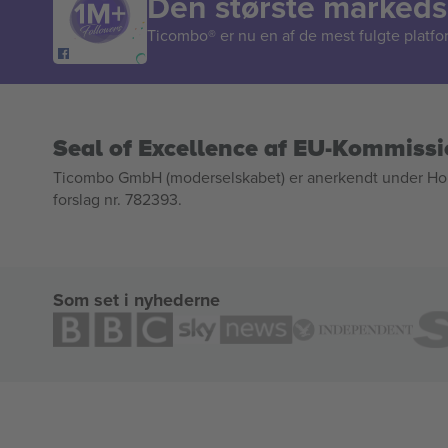
Den største markedsp
Ticombo® er nu en af de mest fulgte platform
Seal of Excellence af EU-Kommiss
Ticombo GmbH (moderselskabet) er anerkendt under Horizo
forslag nr. 782393.
Som set i nyhederne