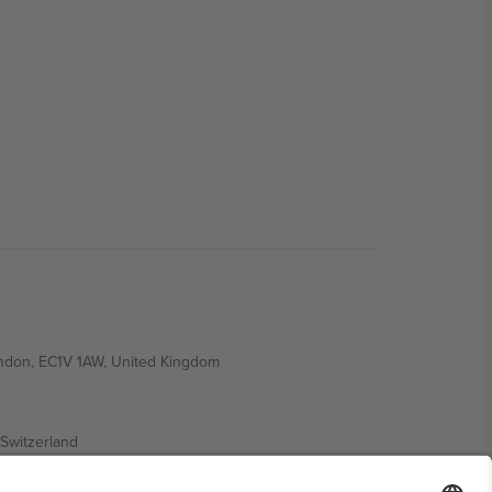
ondon, EC1V 1AW, United Kingdom
Switzerland