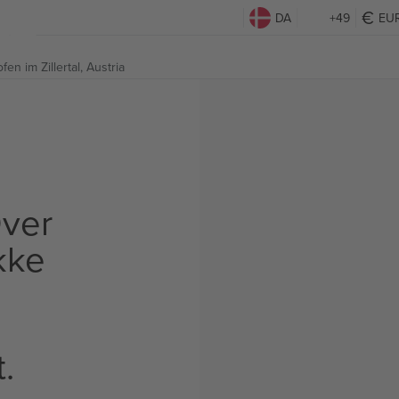
DA
+49
EU
en im Zillertal, Austria
ver
Ikke
t.