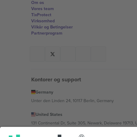
Om os
Vores team
TixProtect
Virksomhed
Vilkår og Betingelser
Partnerprogram
Kontorer og support
Germany
Unter den Linden 24, 10117 Berlin, Germany
United States
131 Continental Dr, Suite 305, Newark, Delaware 19713, 
Bulgaria