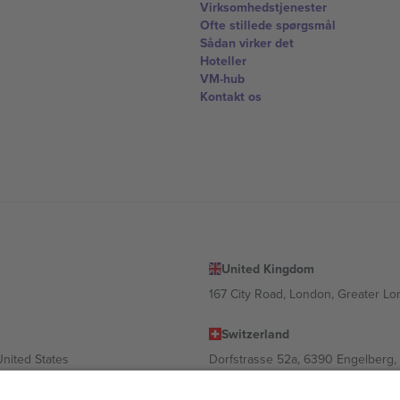
Virksomhedstjenester
Ofte stillede spørgsmål
Sådan virker det
Hoteller
VM-hub
Kontakt os
United Kingdom
167 City Road, London, Greater L
Switzerland
United States
Dorfstrasse 52a, 6390 Engelberg, 
United Arab Emirates