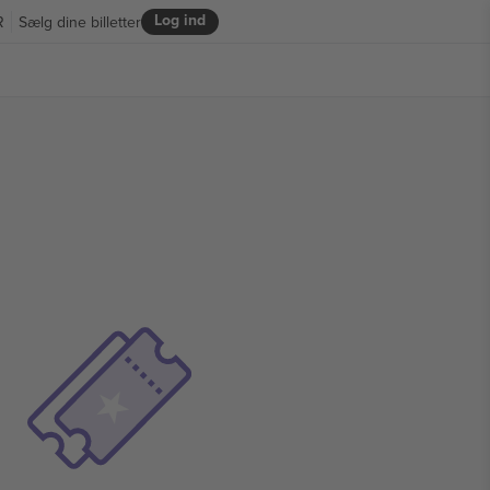
Log ind
R
Sælg dine billetter