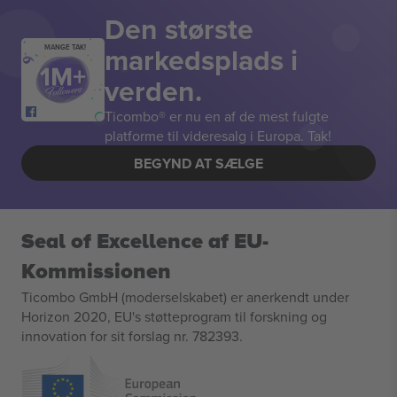
Den største
markedsplads i
MANGE TAK!
verden.
Ticombo® er nu en af de mest fulgte
platforme til videresalg i Europa. Tak!
BEGYND AT SÆLGE
Seal of Excellence af EU-
Kommissionen
Ticombo GmbH (moderselskabet) er anerkendt under
Horizon 2020, EU's støtteprogram til forskning og
innovation for sit forslag nr. 782393.