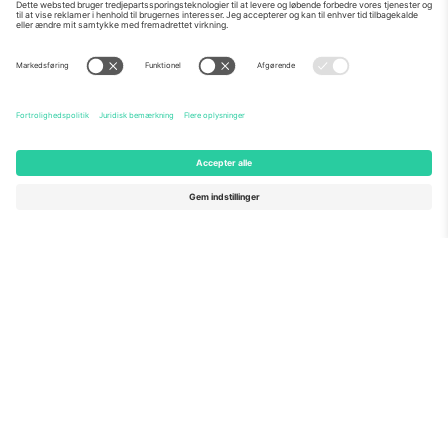
Om os
Virksomhedstjenester
Vores team
Ofte stillede spørgsmål
TixProtect
Sådan virker det
Virksomhed
Hoteller
Vilkår og Betingelser
VM-hub
Partnerprogram
Kontakt os
Kontorer og support
Germany
United Kingdom
Unter den Linden 24, 10117
167 City Road, London, Greater