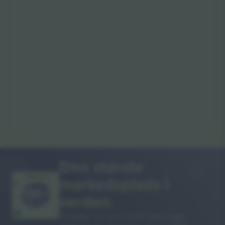
Den største
markedsplads i
MANGE TAK!
verden.
Ticombo® er nu en af de mest fulgte