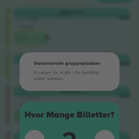
Shortside
KØB
377 €
5.0 (220)
HVER
Godkendt sælger
E-billet
Laveste
begivenhedspris
på
Shortside
KØB
383 €
Garanterede gruppepladser
4.9 (14)
HVER
Godkendt sælger
Vi sørger for, at alle i din bestilling
M-billet
sidder sammen.
Longside
KØB
503 €
5.0 (220)
HVER
Godkendt sælger
E-billet
Laveste
Hvor Mange Billetter?
kategoripris
på
Longside
KØB
512 €