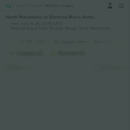
Log ind
Sport
Football
Nations League
North Macedonia vs Slovenia Men's Nations League billetter
man., nov. 16 26, 20:45 CEST
National Arena Todor Proeski,
Skopje, North Macedonia
€
358
-
532
Alle Sælgere (16)
Fan-sektioner
Longside (2)
Shortside (2)
Skjul kort
Fastgør kort