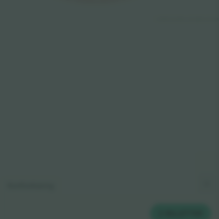
© 2024 Ticombo. All rights reserv
Kortforklaring
2
BILLETTER