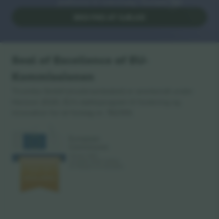
platforme til videresalg i Europa. Tak!
BEGYND AT SÆLGE
Seal of Excellence af EU-
Kommissionen
Ticombo GmbH (moderselskabet) er anerkendt under
Horizon 2020, EU's støtteprogram til forskning og
innovation for sit forslag nr. 782393.