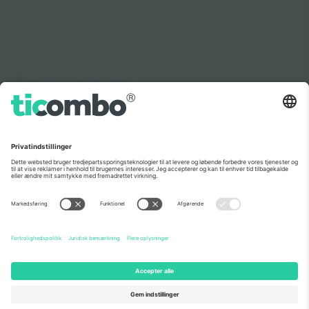
Som set i nyhederne
Om os
Virksomhedstjenester
Vores team
Ofte stillede spørgsmål
TixProtect
Sådan virker det
Virksomhed
Hoteller
Vilkår og Betingelser
VM-hub