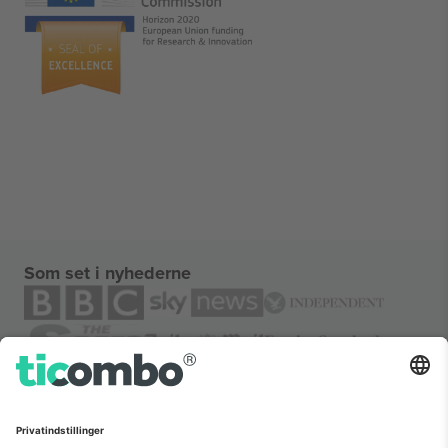
Som set i nyhederne