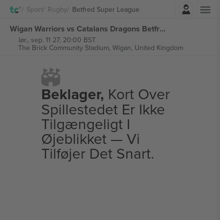
Log ind
Sport
Rugby
Betfred Super League
Wigan Warriors vs Catalans Dragons Betfred Super League billetter
lør., sep. 11 27, 20:00 BST
The Brick Community Stadium,
Wigan, United Kingdom
Beklager,
Kort Over
Spillestedet Er Ikke
Tilgængeligt I
Øjeblikket — Vi
Tilføjer Det Snart.