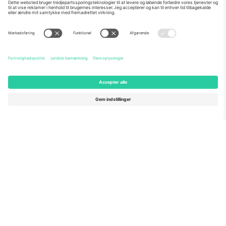
Om os
Virksomhedstjenester
Vores team
Ofte stillede spørgsmål
TixProtect
Sådan virker det
Virksomhed
Hoteller
Vilkår og Betingelser
VM-hub
Partnerprogram
Kontakt os
Kontorer og support
Germany
United Kingdom
Unter den Linden 24, 10117
167 City Road, London, Greater