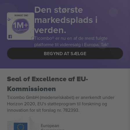
Den største
markedsplads i
MANGE TAK!
verden.
Ticombo® er nu en af de mest fulgte
platforme til videresalg i Europa. Tak!
BEGYND AT SÆLGE
Seal of Excellence af EU-
Kommissionen
Ticombo GmbH (moderselskabet) er anerkendt under
Horizon 2020, EU's støtteprogram til forskning og
innovation for sit forslag nr. 782393.