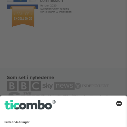
Som set i nyhederne