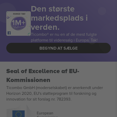
Den største
markedsplads i
MANGE TAK!
verden.
Ticombo® er nu en af de mest fulgte
platforme til videresalg i Europa. Tak!
BEGYND AT SÆLGE
Seal of Excellence af EU-
Kommissionen
Ticombo GmbH (moderselskabet) er anerkendt under
Horizon 2020, EU's støtteprogram til forskning og
innovation for sit forslag nr. 782393.