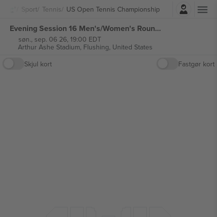
Log ind
Sport
Tennis
US Open Tennis Championship
Evening Session 16 Men's/Women's Round of 16 Arthur Ashe Stadium US Open Tennis Championship billetter
søn., sep. 06 26, 19:00 EDT
Arthur Ashe Stadium,
Flushing, United States
Skjul kort
Fastgør kort