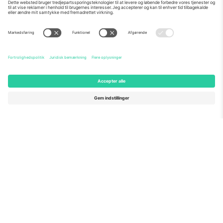
Om os
Virksomhedstjenester
Vores team
Ofte stillede spørgsmål
TixProtect
Sådan virker det
Virksomhed
Hoteller
Vilkår og Betingelser
VM-hub
Partnerprogram
Kontakt os
Kontorer og support
Germany
United Kingdom
Unter den Linden 24, 10117
167 City Road, London, Greater