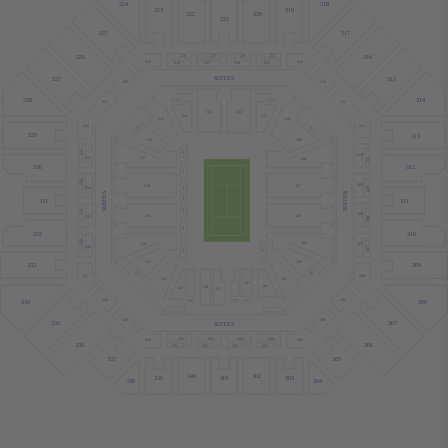
324
318
319
323
322
320
321
317
325
218
217
216
215
316
326
219
214
216
215
218
217
SUITES
327
315
213
220
328
314
114
111
221
212
112
113
114
111
115
110
211
222
116
109
329
313
116
109
100G
223
210
223
117
108
210
330
312
100F
224
209
107
118
224
100E
209
SUITES
SUITES
100D
331
311
100C
225
208
119
106
225
208
100B
332
310
226
105
120
207
226
207
100A
105
104
121
333
309
121
104
227
206
122
103
101
102
124
123
125
228
205
334
308
124
125
101
229
204
335
307
SUITES
202
231
201
232
230
203
336
306
202
231
232
201
337
305
340
302
339
303
301
338
304