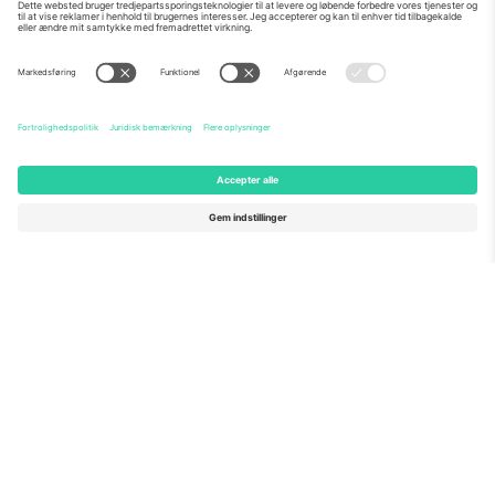
Om os
Virksomhedstjenester
Vores team
Ofte stillede spørgsmål
TixProtect
Sådan virker det
Virksomhed
Hoteller
Vilkår og Betingelser
VM-hub
Partnerprogram
Kontakt os
Kontorer og support
Germany
United Kingdom
Unter den Linden 24, 10117
167 City Road, London, Greater