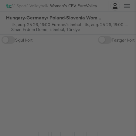
Log ind
Sport
Volleyball
Women's CEV EuroVolley
Hungary-Germany/ Poland-Slovenia Women's CEV EuroVolley billetter
tir., aug. 25 26, 16:00 Europe/Istanbul
-
tir., aug. 25 26, 19:00 Europe/Istanbul
Sinan Erdem Dome,
Istanbul, Türkiye
Skjul kort
Fastgør kort