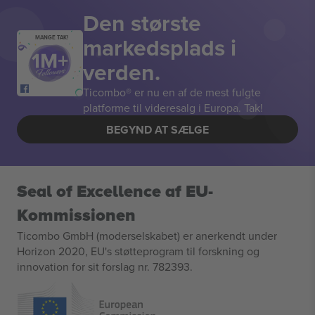
Den største
markedsplads i
MANGE TAK!
verden.
Ticombo® er nu en af de mest fulgte
platforme til videresalg i Europa. Tak!
BEGYND AT SÆLGE
Seal of Excellence af EU-
Kommissionen
Ticombo GmbH (moderselskabet) er anerkendt under
Horizon 2020, EU's støtteprogram til forskning og
innovation for sit forslag nr. 782393.