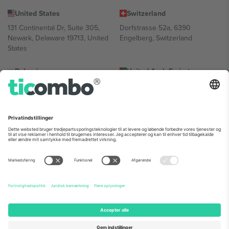
United States
Switzerland
131 Continental Dr, Suite 305,
Dorfstrasse 52a, 6390
Newark, Delaware 19713, United
Engelberg, Switzerland
States
Bulgaria
United Arab Emirates
Regus Sofia City West, bul
UAE Dubai Silicon Oasis, DDP
Totleben 53-55, 1606 Sofia,
Building A1, Office 302, Dubai,
Bulgaria
United Arab Emirates
Mexico
Av Chapultepec 360, Roma
Norte, Cuauhtémoc, 06700
Ciudad de México, CDMX,
Mexico
Platformsudbyderens juridiske enhed kan variere afhængigt af
sted, begivenhed og/eller domæne. For detaljer se den specifikke
begivenhedsside, tryk og vilkår.,
Virksomhed
og
Vilkår.
© 2026
Ticombo. Alle rettigheder forbeholdes.