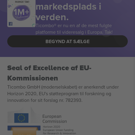
markedsplads i
MANGE TAK!
verden.
Ticombo® er nu en af de mest fulgte
platforme til videresalg i Europa. Tak!
BEGYND AT SÆLGE
Seal of Excellence af EU-
Kommissionen
Ticombo GmbH (moderselskabet) er anerkendt under
Horizon 2020, EU's støtteprogram til forskning og
innovation for sit forslag nr. 782393.