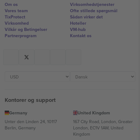
Om os
Virksomhedstjenester
Vores team
Ofte stillede spørgsmål
TixProtect
Sådan virker det
Virksomhed
Hoteller
Vilkår og Betingelser
VM-hub
Partnerprogram
Kontakt os
Kontorer og support
Germany
United Kingdom
Unter den Linden 24, 10117
167 City Road, London, Greater
Berlin, Germany
London, EC1V 1AW, United
Kingdom