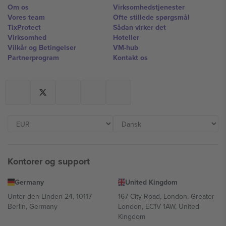
Om os
Virksomhedstjenester
Vores team
Ofte stillede spørgsmål
TixProtect
Sådan virker det
Virksomhed
Hoteller
Vilkår og Betingelser
VM-hub
Partnerprogram
Kontakt os
Kontorer og support
Germany
United Kingdom
Unter den Linden 24, 10117
167 City Road, London, Greater
Berlin, Germany
London, EC1V 1AW, United
Kingdom