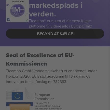
markedsplads i
MANGE TAK!
verden.
Ticombo® er nu en af de mest fulgte
platforme til videresalg i Europa. Tak!
BEGYND AT SÆLGE
Seal of Excellence af EU-
Kommissionen
Ticombo GmbH (moderselskabet) er anerkendt under
Horizon 2020, EU's støtteprogram til forskning og
innovation for sit forslag nr. 782393.