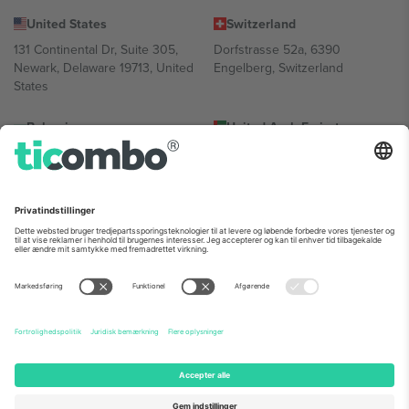
United States
Switzerland
131 Continental Dr, Suite 305,
Dorfstrasse 52a, 6390
Newark, Delaware 19713, United
Engelberg, Switzerland
States
Bulgaria
United Arab Emirates
Regus Sofia City West, bul
UAE Dubai Silicon Oasis, DDP
Totleben 53-55, 1606 Sofia,
Building A1, Office 302, Dubai,
Bulgaria
United Arab Emirates
Mexico
Av Chapultepec 360, Roma
Norte, Cuauhtémoc, 06700
Ciudad de México, CDMX,
Mexico
Platformsudbyderens juridiske enhed kan variere afhængigt af
sted, begivenhed og/eller domæne. For detaljer se den specifikke
begivenhedsside, tryk og vilkår.,
Virksomhed
og
Vilkår.
© 2026
Ticombo. Alle rettigheder forbeholdes.